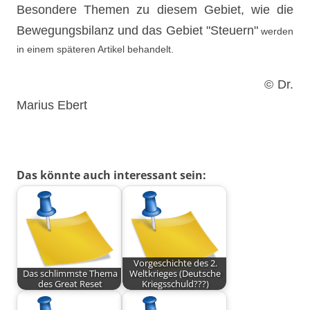
Bes
o
ndere T
hemen
zu diesem Gebiet, wie d
ie
Bewegungsbilan
z und das Geb
iet "Steuern"
werden
in einem späteren Artikel behandelt.
© Dr.
Marius Ebert
Das könnte auch interessant sein:
Vorgeschichte des 2.
Das schlimmste Thema
Weltkrieges (Deutsche
des Great Reset
Kriegsschuld???)