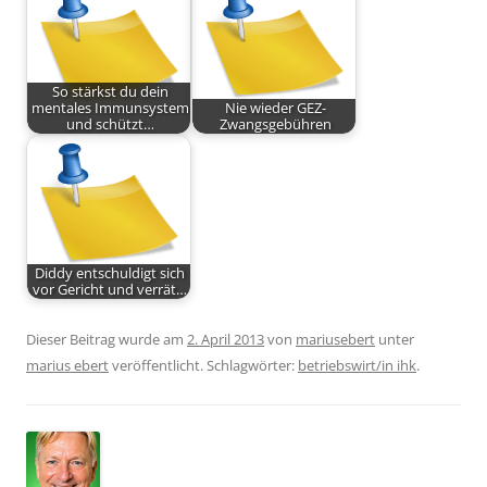
So stärkst du dein
mentales Immunsystem
Nie wieder GEZ-
und schützt…
Zwangsgebühren
Diddy entschuldigt sich
vor Gericht und verrät…
Dieser Beitrag wurde am
2. April 2013
von
mariusebert
unter
marius ebert
veröffentlicht. Schlagwörter:
betriebswirt/in ihk
.