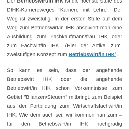
Der
Betriebswirt/in IHK
ist die höchste Stufe des
DIHK-Karriereweges "Karriere mit Lehre". Der
Weg ist zweistufig:
In der ersten Stufe auf dem
Weg zum Betriebswirt/in IHK absolviert man eine
Ausbildung zum Fachkaufmann/frau IHK oder
zum Fachwirt/in IHK.
(Hier der Artikel zum
zweistufigen Konzept zum
Betriebswi
rt/in IHK
).
So kann es sein, dass der angehende
Betr
iebswirt
IH
K oder die angehende
Betriebwirt/in IHK schon
Vorkenntnisse zum
Gebiet "Bilanzen/Steuern" mitbring
t, zum Beispiel
aus
der Fortbildung zum Wi
rtschaftsfachwirt/in
IHK. Wie dem auch s
ei, wir kommen nun zu
m –
für den Betriebswirt/in IHK hochgr
adig