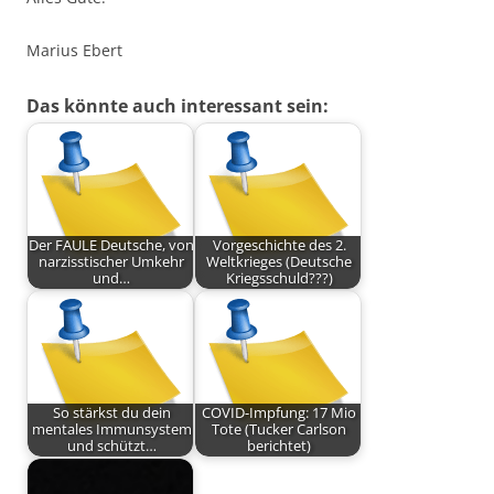
Marius Ebert
Das könnte auch interessant sein:
Der FAULE Deutsche, von
Vorgeschichte des 2.
narzisstischer Umkehr
Weltkrieges (Deutsche
und…
Kriegsschuld???)
So stärkst du dein
COVID-Impfung: 17 Mio
mentales Immunsystem
Tote (Tucker Carlson
und schützt…
berichtet)