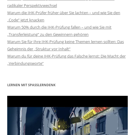
radikaler Perspektivwechsel
Warum die IHK-Prüfer früher über Sie lachten – und wie Sie den
„Code“ jetzt knacken
Warum 50% durch die IHK-Prüfung fallen – und wie Sie mit
„Transferleistung“ zu den Gewinnern gehören
Warum Sie für Ihre IHK-Prüfung keine Themen lernen sollten: Das
Geheimnis der „Struktur vor Inhalt“
Warum du für deine IHK-Prüfung das Falsche lernst: Die Macht der
„Verbindungsworte“
LERNEN MIT SPASSLERNDENK