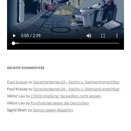
NEUESTE KOMMENTARE
Paul Krause
zu
Sprachenlernen24 – Nichts u. Niemand erreichbar
Paul Krause
zu
Sprachenlernen24 – Nichts u. Niemand erreichbar
Viktor Lau
zu
COVID-Impfung: Sie wollten nicht wissen
Viktor Lau
zu
Psychokrieg gegen die Deutschen
Sigrid Ebert
zu
Demos gegen Rääächts