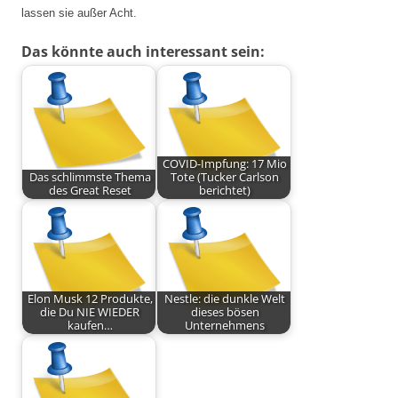
lassen sie außer Acht.
Das könnte auch interessant sein:
COVID-Impfung: 17 Mio
Das schlimmste Thema
Tote (Tucker Carlson
des Great Reset
berichtet)
Elon Musk 12 Produkte,
Nestle: die dunkle Welt
die Du NIE WIEDER
dieses bösen
kaufen…
Unternehmens