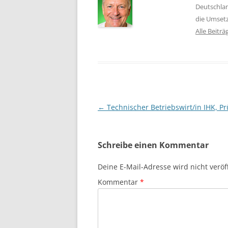
Deutschlan
die Umset
Alle Beitr
Beitragsnavigation
←
Technischer Betriebswirt/in IHK, Pr
Schreibe einen Kommentar
Deine E-Mail-Adresse wird nicht veröff
Kommentar
*