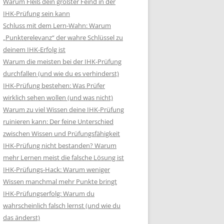
Warum Fleiß dein größter Feind in der
IHK-Prüfung sein kann
Schluss mit dem Lern-Wahn: Warum
„Punkterelevanz“ der wahre Schlüssel zu
deinem IHK-Erfolg ist
Warum die meisten bei der IHK-Prüfung
durchfallen (und wie du es verhinderst)
IHK-Prüfung bestehen: Was Prüfer
wirklich sehen wollen (und was nicht)
Warum zu viel Wissen deine IHK-Prüfung
ruinieren kann: Der feine Unterschied
zwischen Wissen und Prüfungsfähigkeit
IHK-Prüfung nicht bestanden? Warum
mehr Lernen meist die falsche Lösung ist
IHK-Prüfungs-Hack: Warum weniger
Wissen manchmal mehr Punkte bringt
IHK-Prüfungserfolg: Warum du
wahrscheinlich falsch lernst (und wie du
das änderst)