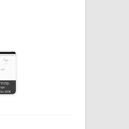
inzip,
her
/in IHK