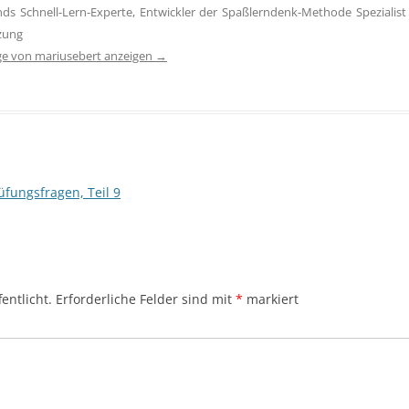
ds Schnell-Lern-Experte, Entwickler der Spaßlerndenk-Methode Spezialist 
zung
äge von mariusebert anzeigen
→
üfungsfragen, Teil 9
entlicht.
Erforderliche Felder sind mit
*
markiert