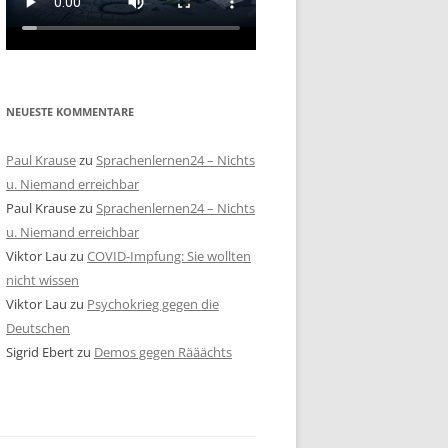
NEUESTE KOMMENTARE
Paul Krause
zu
Sprachenlernen24 – Nichts
u. Niemand erreichbar
Paul Krause
zu
Sprachenlernen24 – Nichts
u. Niemand erreichbar
Viktor Lau
zu
COVID-Impfung: Sie wollten
nicht wissen
Viktor Lau
zu
Psychokrieg gegen die
Deutschen
Sigrid Ebert
zu
Demos gegen Rääächts