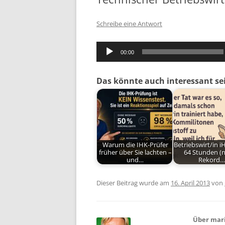
Schreibe eine Antwort
Audio-
00:00
Player
Das könnte auch interessant se
Warum die IHK-Prüfer
Betriebswirt/in i
früher über Sie lachten –
64 Stunden (
und…
Rekord…
Dieser Beitrag wurde am
16. April 2013
von
Über mar