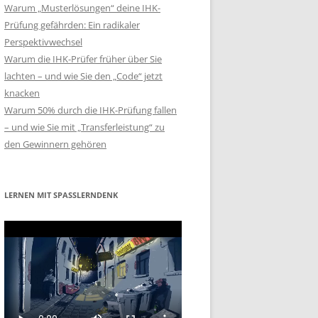
Warum „Musterlösungen“ deine IHK-
Prüfung gefährden: Ein radikaler
Perspektivwechsel
Warum die IHK-Prüfer früher über Sie
lachten – und wie Sie den „Code“ jetzt
knacken
Warum 50% durch die IHK-Prüfung fallen
– und wie Sie mit „Transferleistung“ zu
den Gewinnern gehören
LERNEN MIT SPASSLERNDENK