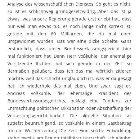
Analyse des wissenschaftlichen Dienstes. So geht es nicht,
so ist es schlichtweg grundgesetzwidrig. Aber das ist ja
etwas, was unsere Regierung gerade erst erlebt hat, dass
nur weil man etwas tut, es noch lange nicht korrekt ist,
gerade mit den 60 Milliarden, die da mal eben
umgewidmet wurden. Das war eine dicke Schelte. Ganz
erstaunlich, dass unser Bundesverfassungsgericht hier
mal funktioniert hat, Denn Herr Voßkuhle, der ehemalige
Vorsitzende Richter, hat sich gerade in der ZEIT so
dermaßen geäußert, dass ich das mal wörtlich zitieren
möchte, weil das schlicht unglaublich ist, was er da gesagt
hat. Ich wiederhole das mal eben. Und zwar, sagt er,
Andreas Voßkuhle, der ehemalige Präsident des
Bundesverfassungsgerichts, beklagt eine Tendenz zur
Entmachtung politischen Okkupation oder Abschaffung der
Verfassungsgerichtsbarkeit. Die aktuelle Situation sei
zutiefst beunruhigend, so Voskuhle in einem Gastbeitrag
für die Wochenzeitung Die Zeit. Eine solche Entwicklung
stehe jeweils am Beginn totalitärer Herrschaft. Ich glaube,