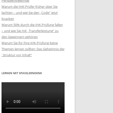
Perspektivwechsel
Warum die IHK-Prüfer früher über Sie
lachten – und wie Sie den „Code“ jetzt
knacken
Warum 50% durch die IHK-Prüfung fallen
– und wie Sie mit „Transferleistung“ zu
den Gewinnern gehören
Warum Sie für Ihre IHK-Prüfung keine
Themen lernen sollten: Das Geheimnis der
„Struktur vor Inhalt“
LERNEN MIT SPASSLERNDENK