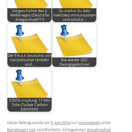
Vorgeschichte des 2.
So stärkst du dein
Weltkrieges (Deutsche
mentales Immunsystem
Kriegsschuld???)
und schützt…
Der FAULE Deutsche, von
narzisstischer Umkehr
Nie wieder GEZ-
und…
Zwangsgebühren
COVID-Impfung: 17 Mio
Tote (Tucker Carlson
berichtet)
Dieser Beitrag wurde am
5. Juni 2014
von
mariusebert
unter
Betriebswirt IHK
veröffentlicht. Schlagwörter:
Annahmefrist