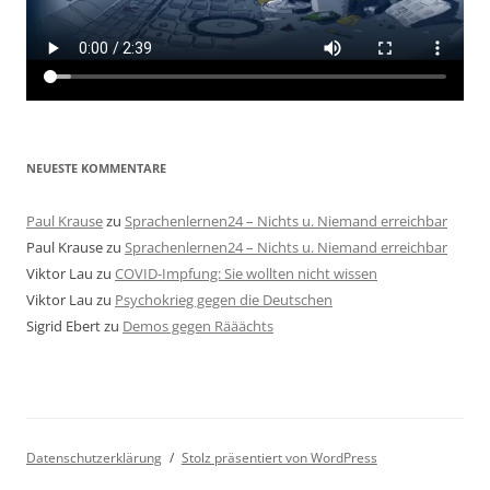
NEUESTE KOMMENTARE
Paul Krause
zu
Sprachenlernen24 – Nichts u. Niemand erreichbar
Paul Krause
zu
Sprachenlernen24 – Nichts u. Niemand erreichbar
Viktor Lau
zu
COVID-Impfung: Sie wollten nicht wissen
Viktor Lau
zu
Psychokrieg gegen die Deutschen
Sigrid Ebert
zu
Demos gegen Rääächts
Datenschutzerklärung
Stolz präsentiert von WordPress