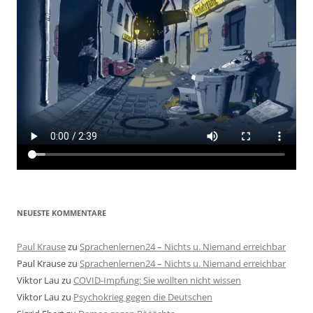
NEUESTE KOMMENTARE
Paul Krause
zu
Sprachenlernen24 – Nichts u. Niemand erreichbar
Paul Krause
zu
Sprachenlernen24 – Nichts u. Niemand erreichbar
Viktor Lau
zu
COVID-Impfung: Sie wollten nicht wissen
Viktor Lau
zu
Psychokrieg gegen die Deutschen