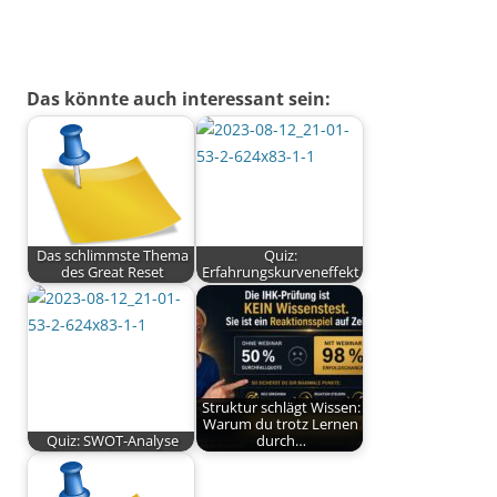
Das könnte auch interessant sein:
Das schlimmste Thema
Quiz:
des Great Reset
Erfahrungskurveneffekt
Struktur schlägt Wissen:
Warum du trotz Lernen
Quiz: SWOT-Analyse
durch…