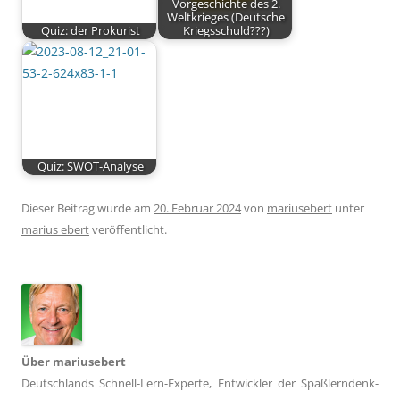
Vorgeschichte des 2.
Weltkrieges (Deutsche
Quiz: der Prokurist
Kriegsschuld???)
Quiz: SWOT-Analyse
Dieser Beitrag wurde am
20. Februar 2024
von
mariusebert
unter
marius ebert
veröffentlicht.
Über mariusebert
Deutschlands Schnell-Lern-Experte, Entwickler der Spaßlerndenk-