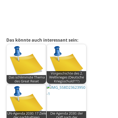
Das könnte auch interessant sein:
Vorgeschichte des 2.
Das schlimmste Thema
Weltkrieges (Deutsche
des Great Reset
Kriegsschuld???)
UN-Agenda 2030: 17 Ziele
Die Agenda 2030: der
der nachhaltigen
Griff nach der