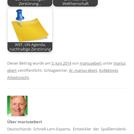
Zerstörung…
Weltherrschaft
WEF, UN-Agenda,
nachhaltige Zerstörung
Dieser Beitrag wurde am
5. Juni 2014
von
mariusebert
unter
marius
ebert
veröffentlicht. Schlagwörter:
dr. marius ebert
,
Kollektives
Arbeitsrecht
.
Über mariusebert
Deutschlands Schnell-Lern-Experte, Entwickler der Spaßlerndenk-