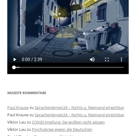
NEUESTE KOMMENTARE
Paul Krause
zu
Sprachenlernen24 – Nichts u. Niemand erreichbar
Paul Krause
zu
Sprachenlernen24 – Nichts u. Niemand erreichbar
Viktor Lau
zu
COVID-Impfung: Sie wollten nicht wissen
Viktor Lau
zu
Psychokrieg gegen die Deutschen