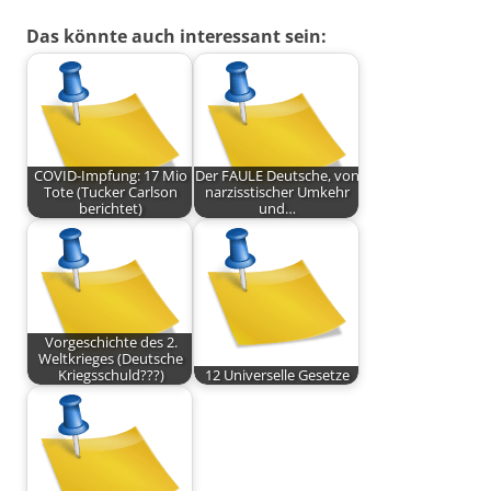
Das könnte auch interessant sein:
COVID-Impfung: 17 Mio
Der FAULE Deutsche, von
Tote (Tucker Carlson
narzisstischer Umkehr
berichtet)
und…
Vorgeschichte des 2.
Weltkrieges (Deutsche
Kriegsschuld???)
12 Universelle Gesetze