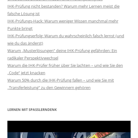
IHK-Prüfung nicht bestanden? Warum mehr Lernen meist die
falsche Lösung ist
IHK-Prüfungs-Hack: Warum weniger Wissen manchmal mehr
Punkte bringt
IHK-Prüfungserfolg: Warum du wahrscheinlich falsch lernst (und
wie du das änderst)
Warum „Musterlösungen“ deine IHK-Prüfung gefährden: Ein
radikaler Perspektivwechsel
Warum die IHK-Prüfer früher über Sie lachten – und wie Sie den
„Code“ jetzt knacken
Warum 50% durch die IHK-Prüfung fallen – und wie Sie mit
„Transferleistung“ zu den Gewinnern gehören
LERNEN MIT SPASSLERNDENK