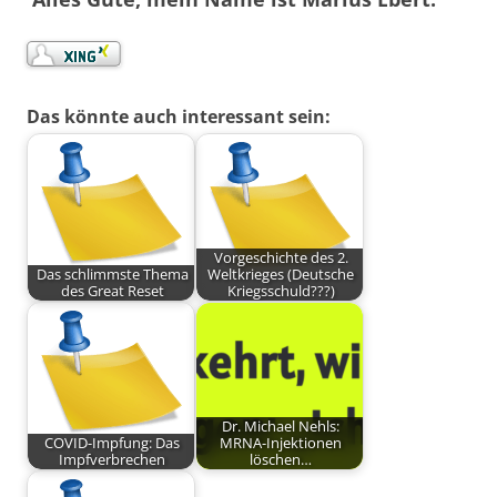
Das könnte auch interessant sein:
Vorgeschichte des 2.
Das schlimmste Thema
Weltkrieges (Deutsche
des Great Reset
Kriegsschuld???)
Dr. Michael Nehls:
COVID-Impfung: Das
MRNA-Injektionen
Impfverbrechen
löschen…