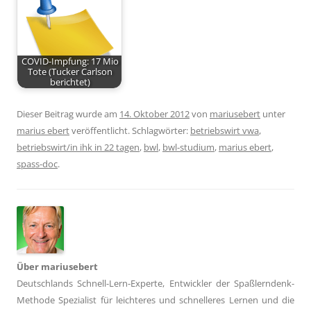
COVID-Impfung: 17 Mio
Tote (Tucker Carlson
berichtet)
Dieser Beitrag wurde am
14. Oktober 2012
von
mariusebert
unter
marius ebert
veröffentlicht. Schlagwörter:
betriebswirt vwa
,
betriebswirt/in ihk in 22 tagen
,
bwl
,
bwl-studium
,
marius ebert
,
spass-doc
.
Über mariusebert
Deutschlands Schnell-Lern-Experte, Entwickler der Spaßlerndenk-
Methode Spezialist für leichteres und schnelleres Lernen und die