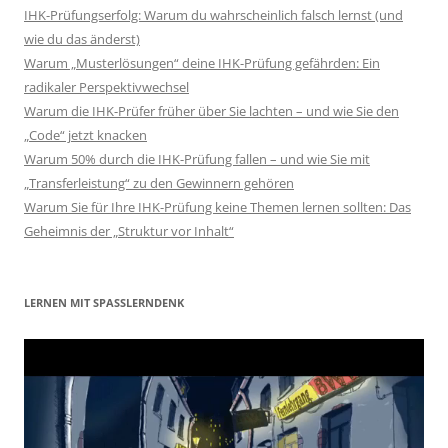
IHK-Prüfungserfolg: Warum du wahrscheinlich falsch lernst (und
wie du das änderst)
Warum „Musterlösungen“ deine IHK-Prüfung gefährden: Ein
radikaler Perspektivwechsel
Warum die IHK-Prüfer früher über Sie lachten – und wie Sie den
„Code“ jetzt knacken
Warum 50% durch die IHK-Prüfung fallen – und wie Sie mit
„Transferleistung“ zu den Gewinnern gehören
Warum Sie für Ihre IHK-Prüfung keine Themen lernen sollten: Das
Geheimnis der „Struktur vor Inhalt“
LERNEN MIT SPASSLERNDENK