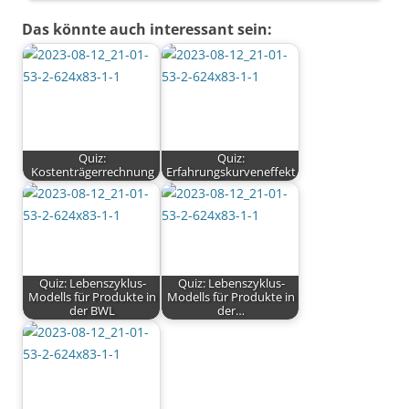
Das könnte auch interessant sein:
Quiz:
Quiz:
Kostenträgerrechnung
Erfahrungskurveneffekt
Quiz: Lebenszyklus-
Quiz: Lebenszyklus-
Modells für Produkte in
Modells für Produkte in
der BWL
der…