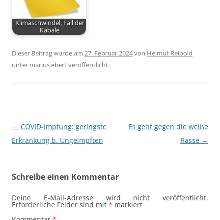
Klimaschwindel, Fall der
Kabale
Dieser Beitrag wurde am
27. Februar 2024
von
Helmut Reibold
unter
marius ebert
veröffentlicht.
Beitragsnavigation
←
COVID-Impfung: geringste
Es geht gegen die weiße
Erkrankung b. Ungeimpften
Rasse
→
Schreibe einen Kommentar
Deine E-Mail-Adresse wird nicht veröffentlicht.
Erforderliche Felder sind mit
*
markiert
Kommentar
*