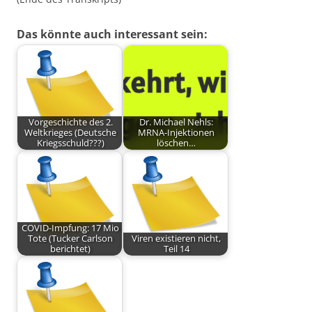
Das könnte auch interessant sein:
Vorgeschichte des 2.
Dr. Michael Nehls:
Weltkrieges (Deutsche
MRNA-Injektionen
Kriegsschuld???)
löschen…
COVID-Impfung: 17 Mio
Tote (Tucker Carlson
Viren existieren nicht,
berichtet)
Teil 14