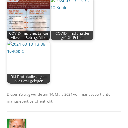
COVID-Impfung: Es war
COVID: Impfung der
Alles ein Betrug, Alles!
größte Fehler
RKI Protokolle zeigen:
Alles war gelogen
Dieser Beitrag wurde am
14. März 2024
von
mariusebert
unter
marius ebert
veröffentlicht.