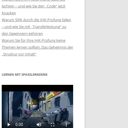
lachten – und wie Sie den „Code“ jetzt
knacken
Warum 50% durch die IHK-Prüfung fallen
– und wie Sie mit „Transferleistung“ zu
den Gewinnern gehören
Warum Sie für Ihre IHK-Prüfung keine
Themen lernen sollten: Das Geheimnis der
„Struktur vor Inhalt“
LERNEN MIT SPASSLERNDENK