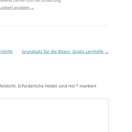
hnelleres Lernen und die Umsetzung
iusebert anzeigen
→
rnhilfe
Grundsatz für die Bilanz, Gratis-Lernhilfe
→
entlicht.
Erforderliche Felder sind mit
*
markiert