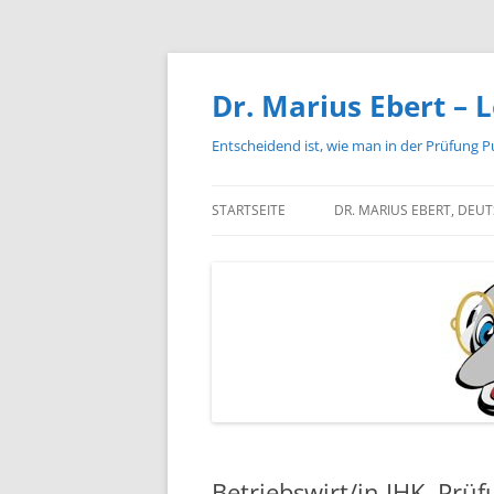
Zum
Inhalt
springen
Dr. Marius Ebert – L
Entscheidend ist, wie man in der Prüfung P
STARTSEITE
DR. MARIUS EBERT, DEU
Betriebswirt/in IHK, Prüf