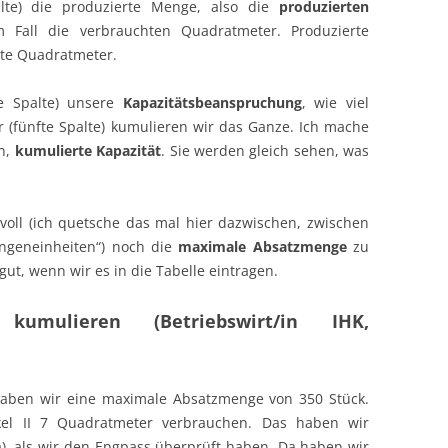
lte) die produzierte Menge, also die
produzierten
 Fall die verbrauchten Quadratmeter. Produzierte
te Quadratmeter.
e Spalte) unsere
Kapazitätsbeanspruchung
, wie viel
 (fünfte Spalte) kumulieren wir das Ganze. Ich mache
n,
kumulierte Kapazität
. Sie werden gleich sehen, was
nvoll (ich quetsche das mal hier dazwischen, zwischen
engeneinheiten“) noch die
maximale Absatzmenge
zu
 gut, wenn wir es in die Tabelle eintragen.
g kumulieren (Betriebswirt/in IHK,
I haben wir eine maximale Absatzmenge von 350 Stück.
kel II 7 Quadratmeter verbrauchen. Das haben wir
), als wir den Engpass überprüft haben. Da haben wir