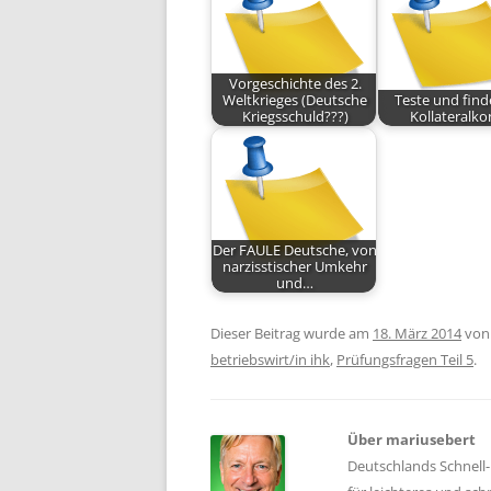
Vorgeschichte des 2.
Weltkrieges (Deutsche
Teste und find
Kriegsschuld???)
Kollateralko
Der FAULE Deutsche, von
narzisstischer Umkehr
und…
Dieser Beitrag wurde am
18. März 2014
vo
betriebswirt/in ihk
,
Prüfungsfragen Teil 5
.
Über mariusebert
Deutschlands Schnell-