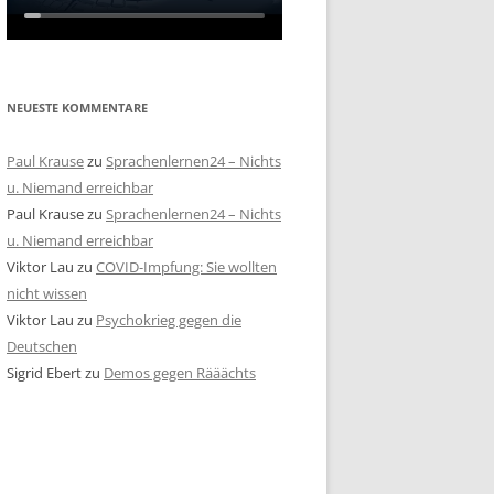
NEUESTE KOMMENTARE
Paul Krause
zu
Sprachenlernen24 – Nichts
u. Niemand erreichbar
Paul Krause
zu
Sprachenlernen24 – Nichts
u. Niemand erreichbar
Viktor Lau
zu
COVID-Impfung: Sie wollten
nicht wissen
Viktor Lau
zu
Psychokrieg gegen die
Deutschen
Sigrid Ebert
zu
Demos gegen Rääächts