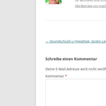
für leichteres und sc
Alle Beiträge von mar
Beitragsnavigation
←
Grundschuld u Hypothek, Gratis-Le
Schreibe einen Kommentar
Deine E-Mail-Adresse wird nicht veröff
Kommentar
*