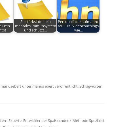
So stärkst du dein
Personalfachkaufmann/f
e Dein
mentales Immunsystem
rau IHK, Videocoachings,
nto!
und schützt…
wie…
n
mariusebert
unter
marius ebert
veröffentlicht. Schlagwörter:
Lern-Experte, Entwickler der Spaßlerndenk-Methode Spezialist