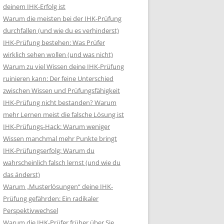
deinem IHK-Erfolg ist
Warum die meisten bei der IHK-Prüfung
durchfallen (und wie du es verhinderst)
IHK-Prüfung bestehen: Was Prüfer
wirklich sehen wollen (und was nicht)
Warum zu viel Wissen deine IHK-Prüfung
ruinieren kann: Der feine Unterschied
zwischen Wissen und Prüfungsfähigkeit
IHK-Prüfung nicht bestanden? Warum
mehr Lernen meist die falsche Lösung ist
IHK-Prüfungs-Hack: Warum weniger
Wissen manchmal mehr Punkte bringt
IHK-Prüfungserfolg: Warum du
wahrscheinlich falsch lernst (und wie du
das änderst)
Warum „Musterlösungen“ deine IHK-
Prüfung gefährden: Ein radikaler
Perspektivwechsel
Warum die IHK-Prüfer früher über Sie