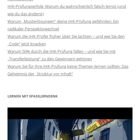
IHK-Prüfungserfolg: Warum du wahrscheinlich falsch lernst (und
wie du das änderst)
Warum „Musterlösungen“ deine IHK-Prüfung gefährden: Ein
radikaler Perspektivwechsel
Warum die IHK-Prüfer früher über Sie lachten – und wie Sie den
„Code“ jetzt knacken
Warum 50% durch die IHK-Prüfung fallen – und wie Sie mit
„Transferleistung“ zu den Gewinnern gehören
Warum Sie für Ihre IHK-Prüfung keine Themen lernen sollten: Das
Geheimnis der „Struktur vor Inhalt“
LERNEN MIT SPASSLERNDENK