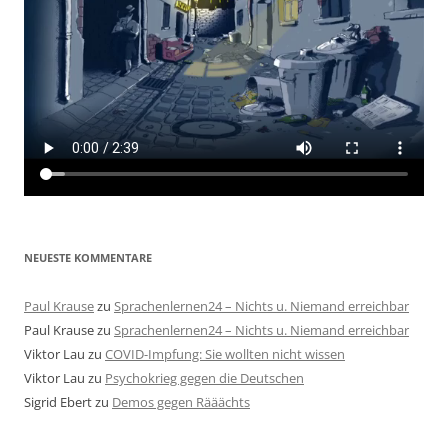
NEUESTE KOMMENTARE
Paul Krause
zu
Sprachenlernen24 – Nichts u. Niemand erreichbar
Paul Krause
zu
Sprachenlernen24 – Nichts u. Niemand erreichbar
Viktor Lau
zu
COVID-Impfung: Sie wollten nicht wissen
Viktor Lau
zu
Psychokrieg gegen die Deutschen
Sigrid Ebert
zu
Demos gegen Rääächts