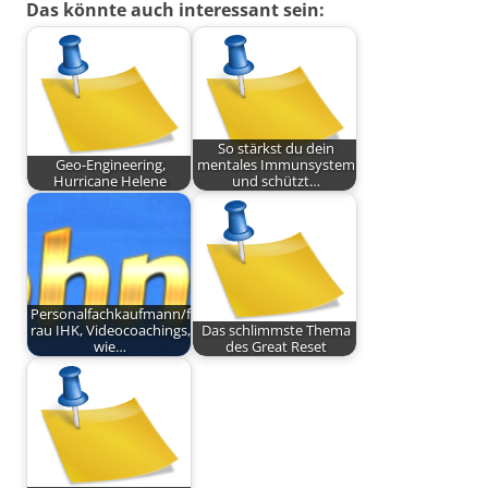
Das könnte auch interessant sein:
So stärkst du dein
Geo-Engineering,
mentales Immunsystem
Hurricane Helene
und schützt…
Personalfachkaufmann/f
rau IHK, Videocoachings,
Das schlimmste Thema
wie…
des Great Reset