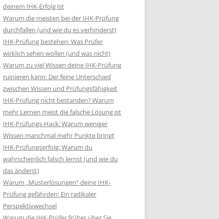
deinem IHK-Erfolg ist
Warum die meisten bei der IHK-Prüfung
durchfallen (und wie du es verhinderst)
IHK-Prüfung bestehen: Was Prüfer
wirklich sehen wollen (und was nicht)
Warum zu viel Wissen deine IHK-Prüfung
ruinieren kann: Der feine Unterschied
zwischen Wissen und Prüfungsfähigkeit
IHK-Prüfung nicht bestanden? Warum
mehr Lernen meist die falsche Lösung ist
IHK-Prüfungs-Hack: Warum weniger
Wissen manchmal mehr Punkte bringt
IHK-Prüfungserfolg: Warum du
wahrscheinlich falsch lernst (und wie du
das änderst)
Warum „Musterlösungen“ deine IHK-
Prüfung gefährden: Ein radikaler
Perspektivwechsel
Warum die IHK-Prüfer früher über Sie