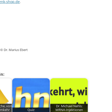
enk-shop.de
.
© Dr. Marius Ebert
in:
che, von
Dr. Michael Nehls:
 Umkehr
Quiz:
MRNA-Injektionen