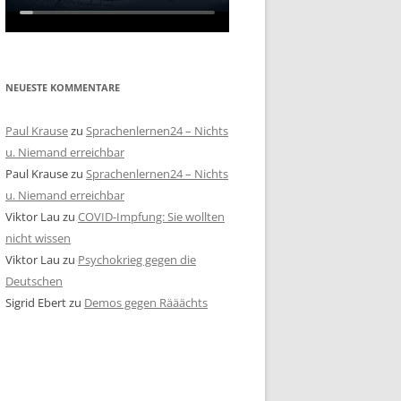
NEUESTE KOMMENTARE
Paul Krause
zu
Sprachenlernen24 – Nichts
u. Niemand erreichbar
Paul Krause
zu
Sprachenlernen24 – Nichts
u. Niemand erreichbar
Viktor Lau
zu
COVID-Impfung: Sie wollten
nicht wissen
Viktor Lau
zu
Psychokrieg gegen die
Deutschen
Sigrid Ebert
zu
Demos gegen Rääächts