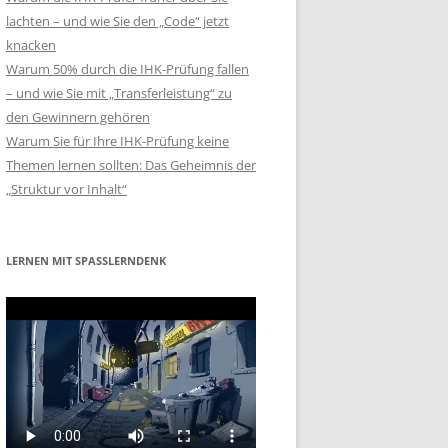
lachten – und wie Sie den „Code“ jetzt
knacken
Warum 50% durch die IHK-Prüfung fallen
– und wie Sie mit „Transferleistung“ zu
den Gewinnern gehören
Warum Sie für Ihre IHK-Prüfung keine
Themen lernen sollten: Das Geheimnis der
„Struktur vor Inhalt“
LERNEN MIT SPASSLERNDENK