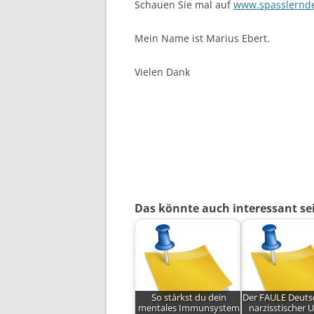
Schauen Sie mal auf
www.spasslernd
Mein Name ist Marius Ebert.
Vielen Dank
Das könnte auch interessant se
So stärkst du dein
Der FAULE Deuts
mentales Immunsystem
narzisstischer