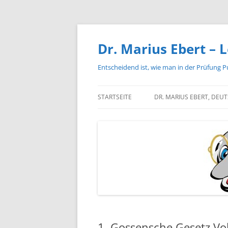
Zum
Inhalt
springen
Dr. Marius Ebert – L
Entscheidend ist, wie man in der Prüfung P
STARTSEITE
DR. MARIUS EBERT, DEU
1. Gossensche Gesetz Vol