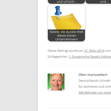
und schützt…
und…
Nestle: die dunkle Welt
dieses bösen
Unternehmens
Dieser Beitrag wurde am
31. März 2014
vo
Schlagwörter:
1. Gossensche Gesetz Volkswi
Über mariusebert
Deutschlands Schnell-
für leichteres und sc
Alle Beiträge von mar