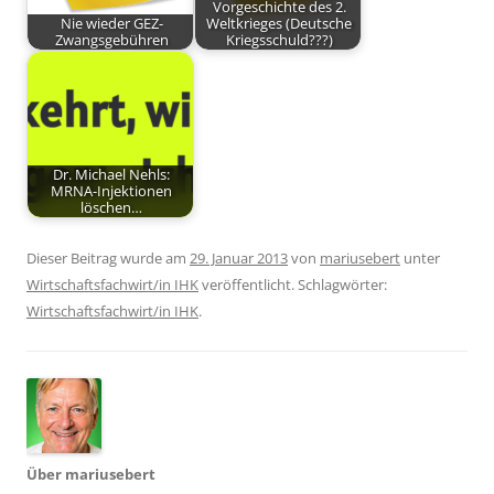
Vorgeschichte des 2.
Nie wieder GEZ-
Weltkrieges (Deutsche
Zwangsgebühren
Kriegsschuld???)
Dr. Michael Nehls:
MRNA-Injektionen
löschen…
Dieser Beitrag wurde am
29. Januar 2013
von
mariusebert
unter
Wirtschaftsfachwirt/in IHK
veröffentlicht. Schlagwörter:
Wirtschaftsfachwirt/in IHK
.
Über mariusebert