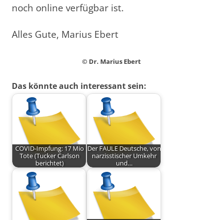
noch online verfügbar ist.
Alles Gute, Marius Ebert
© Dr. Marius Ebert
Das könnte auch interessant sein:
COVID-Impfung: 17 Mio
Der FAULE Deutsche, von
Tote (Tucker Carlson
narzisstischer Umkehr
berichtet)
und…