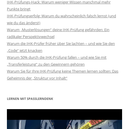
IHK-Prüfungs-Hack: Warum weniger Wissen manchmal mehr
Punkte bringt
IHK-Prüfungserfolg: Warum du wahrscheinlich falsch lernst (und
wie du das änderst)
Warum „Musterlösungen“ deine IHK-Prüfung gefährden: Ein
radikaler Perspektivwechsel
Warum die IHK-Prüfer früher über Sie lachten – und wie Sie den
„Code“ jetzt knacken
Warum 50% durch die IHK-Prüfung fallen – und wie Sie mit
„Transferleistung“ zu den Gewinnern gehören
Warum Sie für Ihre IHK-Prüfung keine Themen lernen sollten: Das
Geheimnis der „Struktur vor Inhalt“
LERNEN MIT SPASSLERNDENK