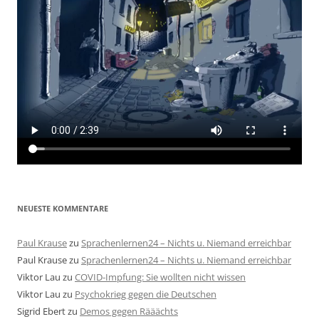
NEUESTE KOMMENTARE
Paul Krause
zu
Sprachenlernen24 – Nichts u. Niemand erreichbar
Paul Krause
zu
Sprachenlernen24 – Nichts u. Niemand erreichbar
Viktor Lau
zu
COVID-Impfung: Sie wollten nicht wissen
Viktor Lau
zu
Psychokrieg gegen die Deutschen
Sigrid Ebert
zu
Demos gegen Rääächts