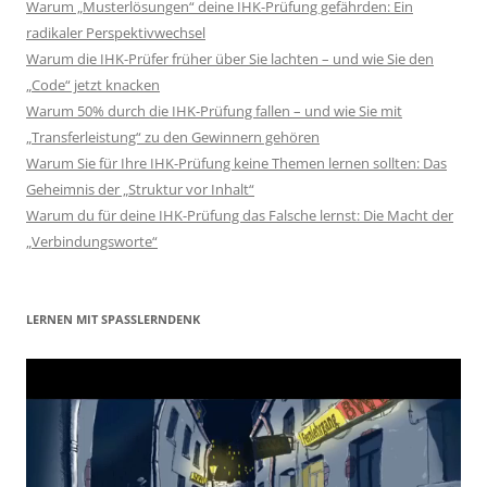
Warum „Musterlösungen“ deine IHK-Prüfung gefährden: Ein
radikaler Perspektivwechsel
Warum die IHK-Prüfer früher über Sie lachten – und wie Sie den
„Code“ jetzt knacken
Warum 50% durch die IHK-Prüfung fallen – und wie Sie mit
„Transferleistung“ zu den Gewinnern gehören
Warum Sie für Ihre IHK-Prüfung keine Themen lernen sollten: Das
Geheimnis der „Struktur vor Inhalt“
Warum du für deine IHK-Prüfung das Falsche lernst: Die Macht der
„Verbindungsworte“
LERNEN MIT SPASSLERNDENK