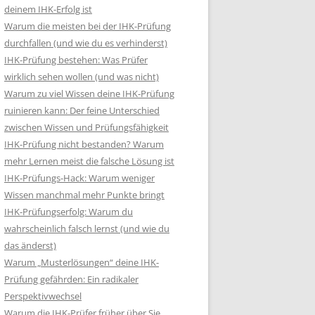
deinem IHK-Erfolg ist
Warum die meisten bei der IHK-Prüfung
durchfallen (und wie du es verhinderst)
IHK-Prüfung bestehen: Was Prüfer
wirklich sehen wollen (und was nicht)
Warum zu viel Wissen deine IHK-Prüfung
ruinieren kann: Der feine Unterschied
zwischen Wissen und Prüfungsfähigkeit
IHK-Prüfung nicht bestanden? Warum
mehr Lernen meist die falsche Lösung ist
IHK-Prüfungs-Hack: Warum weniger
Wissen manchmal mehr Punkte bringt
IHK-Prüfungserfolg: Warum du
wahrscheinlich falsch lernst (und wie du
das änderst)
Warum „Musterlösungen“ deine IHK-
Prüfung gefährden: Ein radikaler
Perspektivwechsel
Warum die IHK-Prüfer früher über Sie