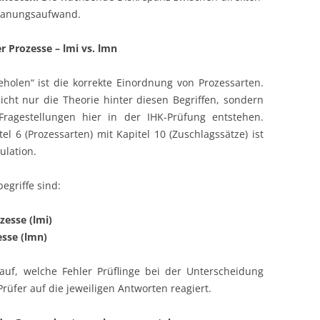
lanungsaufwand.
r Prozesse – lmi vs. lmn
teholen“ ist die korrekte Einordnung von Prozessarten.
nicht nur die Theorie hinter diesen Begriffen, sondern
 Fragestellungen hier in der IHK-Prüfung entstehen.
l 6 (Prozessarten) mit Kapitel 10 (Zuschlagssätze) ist
ulation.
egriffe sind:
esse (lmi)
sse (lmn)
auf, welche Fehler Prüflinge bei der Unterscheidung
üfer auf die jeweiligen Antworten reagiert.