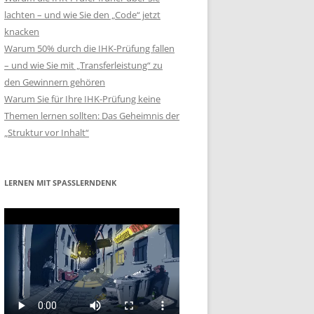
lachten – und wie Sie den „Code“ jetzt
knacken
Warum 50% durch die IHK-Prüfung fallen
– und wie Sie mit „Transferleistung“ zu
den Gewinnern gehören
Warum Sie für Ihre IHK-Prüfung keine
Themen lernen sollten: Das Geheimnis der
„Struktur vor Inhalt“
LERNEN MIT SPASSLERNDENK