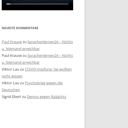
NEUESTE KOMMENTARE
Paul Krause
zu
Sprachenlernen24 – Nichts
u. Niemand erreichbar
Paul Krause
zu
Sprachenlernen24 – Nichts
u. Niemand erreichbar
Viktor Lau
zu
COVID-Impfung: Sie wollten
nicht wissen
Viktor Lau
zu
Psychokrieg gegen die
Deutschen
Sigrid Ebert
zu
Demos gegen Rääächts