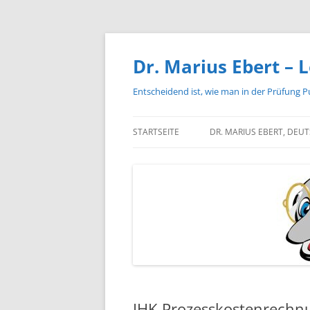
Zum
Inhalt
springen
Dr. Marius Ebert – L
Entscheidend ist, wie man in der Prüfung P
STARTSEITE
DR. MARIUS EBERT, DEU
IHK-Prozesskostenrechnu