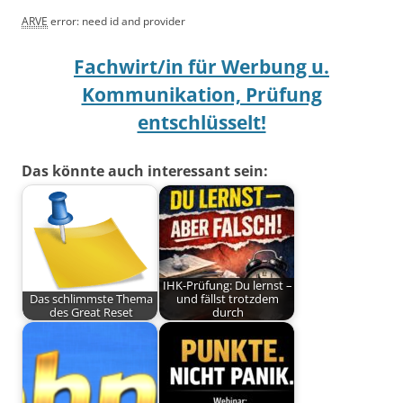
ARVE
error: need id and provider
Fachwirt/in für Werbung u.
Kommunikation, Prüfung
entschlüsselt!
Das könnte auch interessant sein:
IHK-Prüfung: Du lernst –
Das schlimmste Thema
und fällst trotzdem
des Great Reset
durch