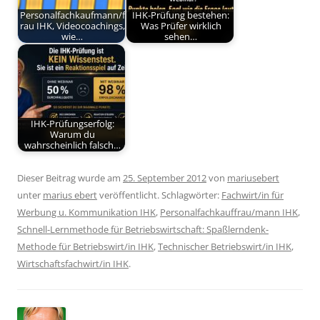
Personalfachkaufmann/f
IHK-Prüfung bestehen:
rau IHK, Videocoachings,
Was Prüfer wirklich
wie…
sehen…
IHK-Prüfungserfolg:
Warum du
wahrscheinlich falsch…
Dieser Beitrag wurde am
25. September 2012
von
mariusebert
unter
marius ebert
veröffentlicht. Schlagwörter:
Fachwirt/in für
Werbung u. Kommunikation IHK
,
Personalfachkauffrau/mann IHK
,
Schnell-Lernmethode für Betriebswirtschaft: Spaßlerndenk-
Methode für Betriebswirt/in IHK
,
Technischer Betriebswirt/in IHK
,
Wirtschaftsfachwirt/in IHK
.