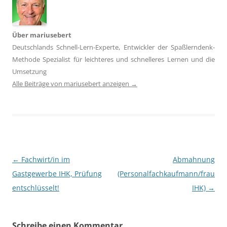
Über mariusebert
Deutschlands Schnell-Lern-Experte, Entwickler der Spaßlerndenk-
Methode Spezialist für leichteres und schnelleres Lernen und die
Umsetzung
Alle Beiträge von mariusebert anzeigen
→
Beitragsnavigation
←
Fachwirt/in im
Abmahnung
Gastgewerbe IHK, Prüfung
(Personalfachkaufmann/frau
entschlüsselt!
IHK)
→
Schreibe einen Kommentar