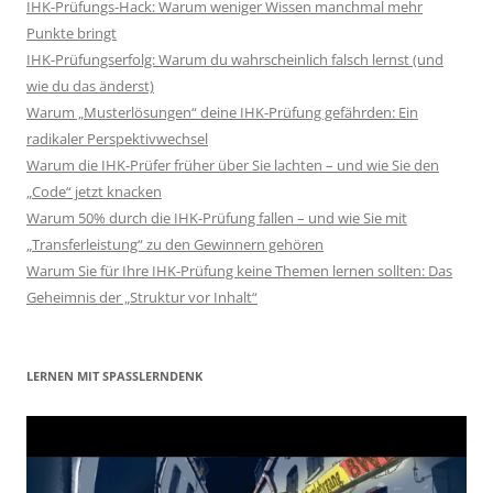
IHK-Prüfungs-Hack: Warum weniger Wissen manchmal mehr
Punkte bringt
IHK-Prüfungserfolg: Warum du wahrscheinlich falsch lernst (und
wie du das änderst)
Warum „Musterlösungen“ deine IHK-Prüfung gefährden: Ein
radikaler Perspektivwechsel
Warum die IHK-Prüfer früher über Sie lachten – und wie Sie den
„Code“ jetzt knacken
Warum 50% durch die IHK-Prüfung fallen – und wie Sie mit
„Transferleistung“ zu den Gewinnern gehören
Warum Sie für Ihre IHK-Prüfung keine Themen lernen sollten: Das
Geheimnis der „Struktur vor Inhalt“
LERNEN MIT SPASSLERNDENK