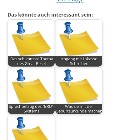
Das könnte auch interessant sein:
Das schlimmste Thema
Umgang mit Inkasso-
des Great Reset
Schreiben
Sprachbetrug des "BRD"-
Was sie mit der
Systems
Geburtsurkunde machen