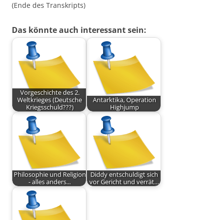
(Ende des Transkripts)
Das könnte auch interessant sein:
Vorgeschichte des 2.
Weltkrieges (Deutsche
Antarktika, Operation
Kriegsschuld???)
Highjump
Philosophie und Religion
Diddy entschuldigt sich
- alles anders...
vor Gericht und verrät…