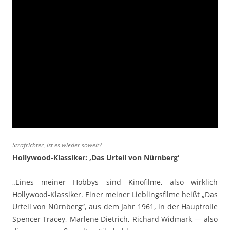
Strafrichter, ist es wieder soweit?
Hollywood-Klassiker: ‚Das Urteil von Nürnberg‘
„Eines meiner Hobbys sind Kinofilme, also wirklich
Hollywood-Klassiker. Einer meiner Lieblingsfilme heißt „Das
Urteil von Nürnberg“, aus dem Jahr 1961, in der Hauptrolle
Spencer Tracey, Marlene Dietrich, Richard Widmark — also