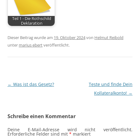
Teil 1 - Die Rothschild
Deklaration
Dieser Beitrag wurde am
19. Oktober 2024
von
Helmut Reibold
unter
marius ebert
veröffentlicht.
Beitragsnavigation
←
Was ist das Gesetz?
Teste und finde Dein
Kollateralkonto!
→
Schreibe einen Kommentar
Deine E-Mail-Adresse wird nicht veröffentlicht.
Erforderliche Felder sind mit
*
markiert