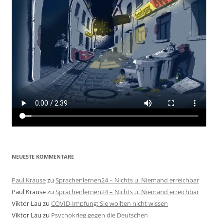
NEUESTE KOMMENTARE
Paul Krause
zu
Sprachenlernen24 – Nichts u. Niemand erreichbar
Paul Krause
zu
Sprachenlernen24 – Nichts u. Niemand erreichbar
Viktor Lau
zu
COVID-Impfung: Sie wollten nicht wissen
Viktor Lau
zu
Psychokrieg gegen die Deutschen