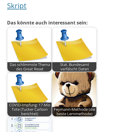
Skript
Das könnte auch interessant sein:
Das schlimmste Thema
Stat. Bundesamt
des Great Reset
verfälscht Daten
COVID-Impfung: 17 Mio
Tote (Tucker Carlson
Feymann-Methode (die
berichtet)
beste Lernmethode)