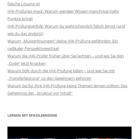
falsche Lösung ist
IHK-Prüfungs-Hack: Warum weniger Wissen manchmal mehr
Punkte bringt
IHK-Prüfungserfolg: Warum du wahrscheinlich falsch lernst (und
wie du das änderst)
Warum „Musterlösungen“ deine IHK-Prüfung gefährden: Ein
radikaler Perspektivwechsel
Warum die IHK-Prüfer früher über Sie lachten – und wie Sie den
„Code“ jetzt knacken
Warum 50% durch die IHK-Prüfung fallen – und wie Sie mit
„Transferleistung“ zu den Gewinnern gehören
Warum Sie für Ihre IHK-Prüfung keine Themen lernen sollten: Das
Geheimnis der „Struktur vor Inhalt“
LERNEN MIT SPASSLERNDENK