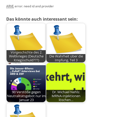
ARVE
error: need id and provider
Das könnte auch interessant sein:
Vorgeschichte des 2.
Weltkrieges (Deutsche
Die Wahrheit über die
Kriegsschuld???)
Impfung, Teil 3
90 Verstöße gegen
Dr. Michael Nehls:
Neutralitätsgebot nur im
MRNA-Injektionen
Januar 23
löschen…