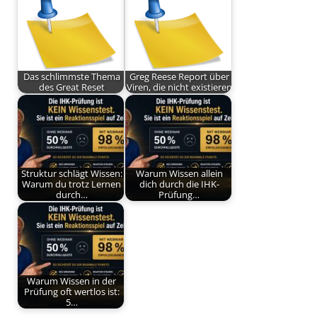
Das schlimmste Thema
Greg Reese Report über
des Great Reset
Viren, die nicht existieren
Struktur schlägt Wissen:
Warum Wissen allein
Warum du trotz Lernen
dich durch die IHK-
durch…
Prüfung…
Warum Wissen in der
Prüfung oft wertlos ist:
5…