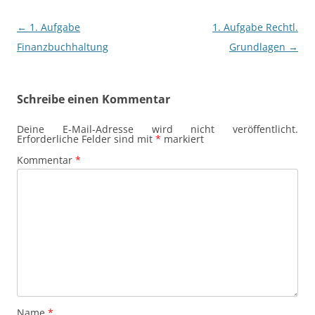
Beitragsnavigation
←
1. Aufgabe
1. Aufgabe Rechtl.
Finanzbuchhaltung
Grundlagen
→
Schreibe einen Kommentar
Deine E-Mail-Adresse wird nicht veröffentlicht.
Erforderliche Felder sind mit
*
markiert
Kommentar
*
Name
*