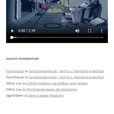
NEUESTE KOMMENTARE
Paul Krause
zu
Sprachenlernen24 – Nichts u. Niemand erreichbar
Paul Krause
zu
Sprachenlernen24 – Nichts u. Niemand erreichbar
Viktor Lau
zu
COVID-Impfung: Sie wollten nicht wissen
Viktor Lau
zu
Psychokrieg gegen die Deutschen
Sigrid Ebert
zu
Demos gegen Rääächts