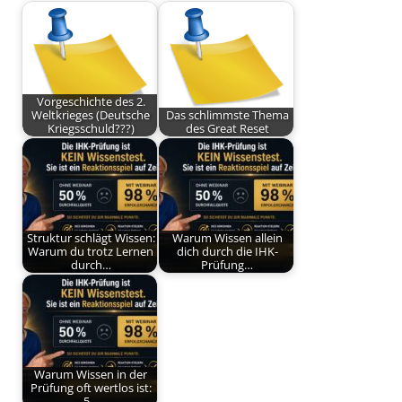
Vorgeschichte des 2.
Weltkrieges (Deutsche
Das schlimmste Thema
Kriegsschuld???)
des Great Reset
Struktur schlägt Wissen:
Warum Wissen allein
Warum du trotz Lernen
dich durch die IHK-
durch…
Prüfung…
Warum Wissen in der
Prüfung oft wertlos ist:
5…