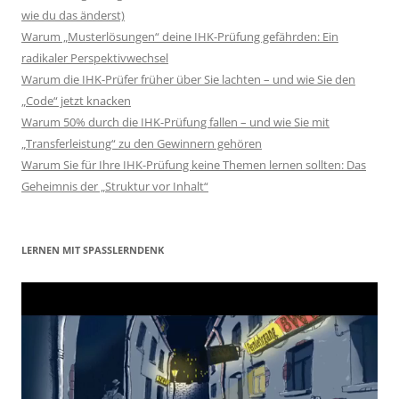
wie du das änderst)
Warum „Musterlösungen“ deine IHK-Prüfung gefährden: Ein
radikaler Perspektivwechsel
Warum die IHK-Prüfer früher über Sie lachten – und wie Sie den
„Code“ jetzt knacken
Warum 50% durch die IHK-Prüfung fallen – und wie Sie mit
„Transferleistung“ zu den Gewinnern gehören
Warum Sie für Ihre IHK-Prüfung keine Themen lernen sollten: Das
Geheimnis der „Struktur vor Inhalt“
LERNEN MIT SPASSLERNDENK