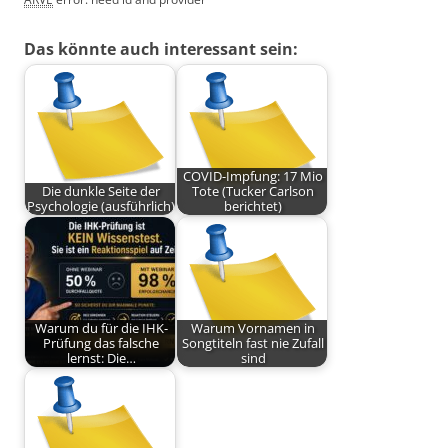
Das könnte auch interessant sein:
COVID-Impfung: 17 Mio
Die dunkle Seite der
Tote (Tucker Carlson
Psychologie (ausführlich)
berichtet)
Warum du für die IHK-
Warum Vornamen in
Prüfung das falsche
Songtiteln fast nie Zufall
lernst: Die…
sind