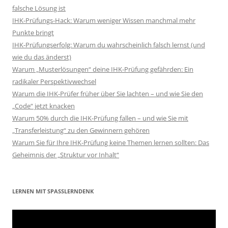
falsche Lösung ist
IHK-Prüfungs-Hack: Warum weniger Wissen manchmal mehr
Punkte bringt
IHK-Prüfungserfolg: Warum du wahrscheinlich falsch lernst (und
wie du das änderst)
Warum „Musterlösungen“ deine IHK-Prüfung gefährden: Ein
radikaler Perspektivwechsel
Warum die IHK-Prüfer früher über Sie lachten – und wie Sie den
„Code“ jetzt knacken
Warum 50% durch die IHK-Prüfung fallen – und wie Sie mit
„Transferleistung“ zu den Gewinnern gehören
Warum Sie für Ihre IHK-Prüfung keine Themen lernen sollten: Das
Geheimnis der „Struktur vor Inhalt“
LERNEN MIT SPASSLERNDENK