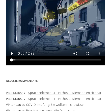
NEUESTE KOMMENTARE
Paul Krause
zu
Sprachenlernen24 – Nichts u. Niemand erreichbar
Paul Krause
zu
Sprachenlernen24 – Nichts u. Niemand erreichbar
Viktor Lau
zu
COVID-Impfung: Sie wollten nicht wissen
Viktor Lau
zu
Psychokrieg gegen die Deutschen