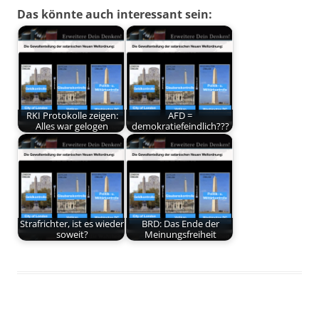
Das könnte auch interessant sein:
RKI Protokolle zeigen:
AFD =
Alles war gelogen
demokratiefeindlich???
Strafrichter, ist es wieder
BRD: Das Ende der
soweit?
Meinungsfreiheit