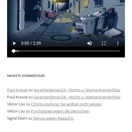
NEUESTE KOMMENTARE
Paul Krause
zu
Sprachenlernen24 – Nichts u. Niemand erreichbar
Paul Krause
zu
Sprachenlernen24 – Nichts u. Niemand erreichbar
Viktor Lau
zu
COVID-Impfung: Sie wollten nicht wissen
Viktor Lau
zu
Psychokrieg gegen die Deutschen
Sigrid Ebert
zu
Demos gegen Rääächts