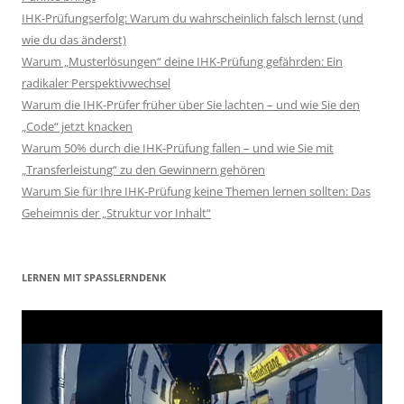
IHK-Prüfungserfolg: Warum du wahrscheinlich falsch lernst (und
wie du das änderst)
Warum „Musterlösungen“ deine IHK-Prüfung gefährden: Ein
radikaler Perspektivwechsel
Warum die IHK-Prüfer früher über Sie lachten – und wie Sie den
„Code“ jetzt knacken
Warum 50% durch die IHK-Prüfung fallen – und wie Sie mit
„Transferleistung“ zu den Gewinnern gehören
Warum Sie für Ihre IHK-Prüfung keine Themen lernen sollten: Das
Geheimnis der „Struktur vor Inhalt“
LERNEN MIT SPASSLERNDENK