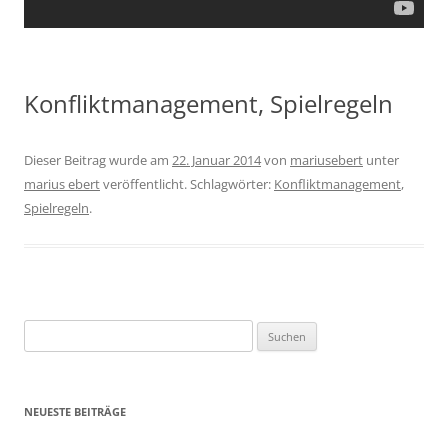
Konfliktmanagement, Spielregeln
Dieser Beitrag wurde am
22. Januar 2014
von
mariusebert
unter
marius ebert
veröffentlicht. Schlagwörter:
Konfliktmanagement
,
Spielregeln
.
Suchen
nach:
NEUESTE BEITRÄGE