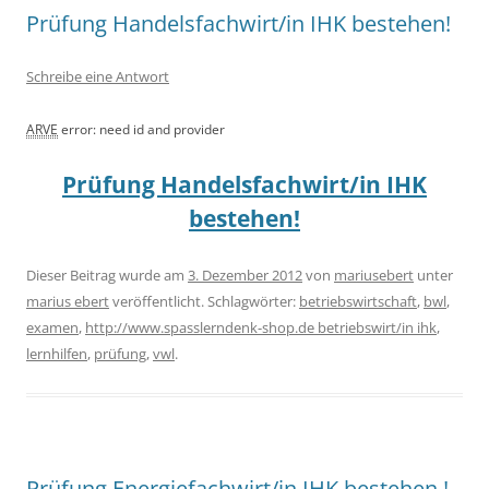
Prüfung Handelsfachwirt/in IHK bestehen!
Schreibe eine Antwort
ARVE
error: need id and provider
Prüfung Handelsfachwirt/in IHK
bestehen!
Dieser Beitrag wurde am
3. Dezember 2012
von
mariusebert
unter
marius ebert
veröffentlicht. Schlagwörter:
betriebswirtschaft
,
bwl
,
examen
,
http://www.spasslerndenk-shop.de betriebswirt/in ihk
,
lernhilfen
,
prüfung
,
vwl
.
Prüfung Energiefachwirt/in IHK bestehen !