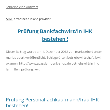
Schreibe eine Antwort
ARVE
error: need id and provider
Prüfung Bankfachwirt/in IHK
bestehen !
Dieser Beitrag wurde am
1. Dezember 2012
von
mariusebert
unter
marius ebert
veröffentlicht. Schlagwörter:
betriebswirtschaft
,
bwl
,
examen
,
http://www.spasslerndenk-shop.de betriebswirt/in ihk
,
lernhilfen
,
prüfung
,
vwl
.
Prüfung Personalfachkaufmann/frau IHK
bestehen!