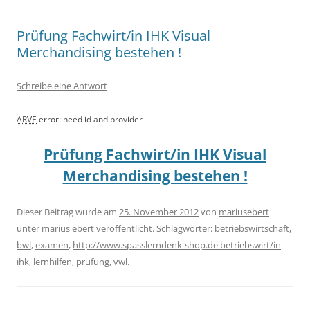
Prüfung Fachwirt/in IHK Visual
Merchandising bestehen !
Schreibe eine Antwort
ARVE
error: need id and provider
Prüfung Fachwirt/in IHK Visual
Merchandising bestehen !
Dieser Beitrag wurde am
25. November 2012
von
mariusebert
unter
marius ebert
veröffentlicht. Schlagwörter:
betriebswirtschaft
,
bwl
,
examen
,
http://www.spasslerndenk-shop.de betriebswirt/in
ihk
,
lernhilfen
,
prüfung
,
vwl
.