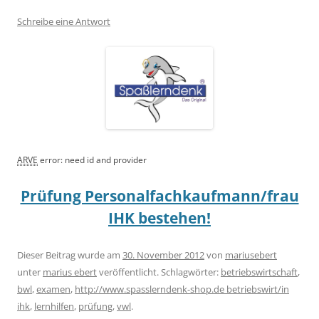
Schreibe eine Antwort
ARVE
error: need id and provider
Prüfung Personalfachkaufmann/frau
IHK bestehen!
Dieser Beitrag wurde am
30. November 2012
von
mariusebert
unter
marius ebert
veröffentlicht. Schlagwörter:
betriebswirtschaft
,
bwl
,
examen
,
http://www.spasslerndenk-shop.de betriebswirt/in
ihk
,
lernhilfen
,
prüfung
,
vwl
.