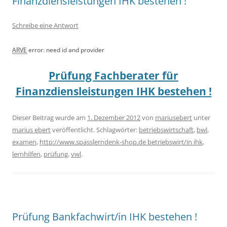
Finanzdiensleistungen IHK bestehen !
Schreibe eine Antwort
ARVE
error: need id and provider
Prüfung Fachberater für
Finanzdiensleistungen IHK bestehen !
Dieser Beitrag wurde am
1. Dezember 2012
von
mariusebert
unter
marius ebert
veröffentlicht. Schlagwörter:
betriebswirtschaft
,
bwl
,
examen
,
http://www.spasslerndenk-shop.de betriebswirt/in ihk
,
lernhilfen
,
prüfung
,
vwl
.
Prüfung Bankfachwirt/in IHK bestehen !