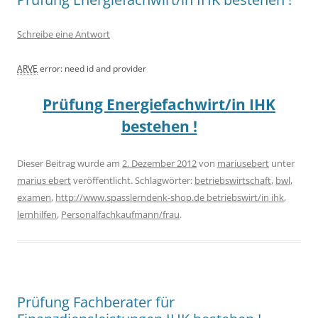
Schreibe eine Antwort
ARVE
error: need id and provider
Prüfung Energiefachwirt/in IHK
bestehen !
Dieser Beitrag wurde am
2. Dezember 2012
von
mariusebert
unter
marius ebert
veröffentlicht. Schlagwörter:
betriebswirtschaft
,
bwl
,
examen
,
http://www.spasslerndenk-shop.de betriebswirt/in ihk
,
lernhilfen
,
Personalfachkaufmann/frau
.
Prüfung Fachberater für