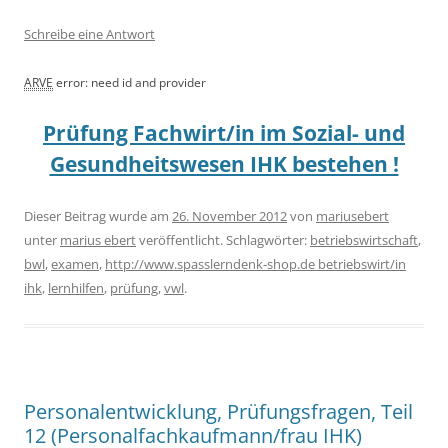
Schreibe eine Antwort
ARVE
error: need id and provider
Prüfung Fachwirt/in im Sozial- und
Gesundheitswesen IHK bestehen !
Dieser Beitrag wurde am
26. November 2012
von
mariusebert
unter
marius ebert
veröffentlicht. Schlagwörter:
betriebswirtschaft
,
bwl
,
examen
,
http://www.spasslerndenk-shop.de betriebswirt/in
ihk
,
lernhilfen
,
prüfung
,
vwl
.
Personalentwicklung, Prüfungsfragen, Teil
12 (Personalfachkaufmann/frau IHK)