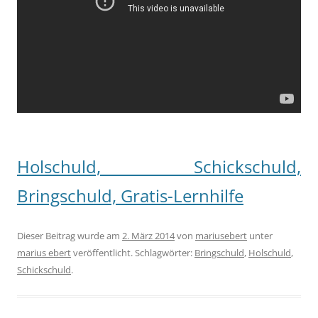
Holschuld, Schickschuld,
Bringschuld, Gratis-Lernhilfe
Dieser Beitrag wurde am
2. März 2014
von
mariusebert
unter
marius ebert
veröffentlicht. Schlagwörter:
Bringschuld
,
Holschuld
,
Schickschuld
.