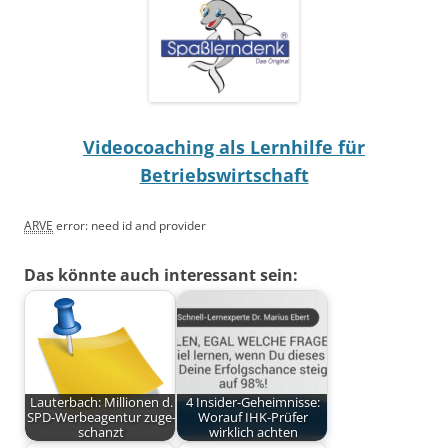
Videocoaching als Lernhilfe für
Betriebswirtschaft
ARVE
error: need id and provider
Das könnte auch interessant sein:
Lauterbach: Millionen d.
4 Insider-Geheimnisse:
SPD-Werbeagentur zuge-
Worauf IHK-Prüfer
schanzt
wirklich achten