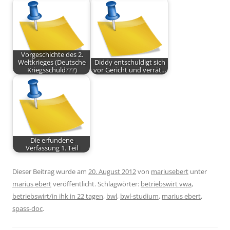
Vorgeschichte des 2.
Weltkrieges (Deutsche
Diddy entschuldigt sich
Kriegsschuld???)
vor Gericht und verrät…
Die erfundene
Verfassung 1. Teil
Dieser Beitrag wurde am
20. August 2012
von
mariusebert
unter
marius ebert
veröffentlicht. Schlagwörter:
betriebswirt vwa
,
betriebswirt/in ihk in 22 tagen
,
bwl
,
bwl-studium
,
marius ebert
,
spass-doc
.