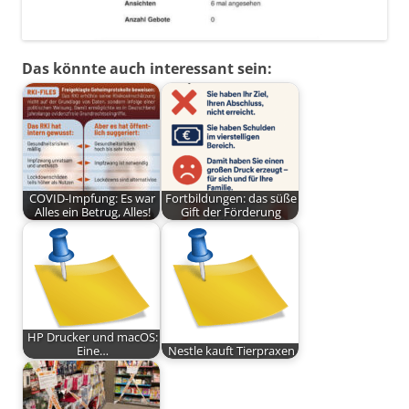
Das könnte auch interessant sein:
COVID-Impfung: Es war
Fortbildungen: das süße
Alles ein Betrug, Alles!
Gift der Förderung
HP Drucker und macOS:
Eine…
Nestle kauft Tierpraxen