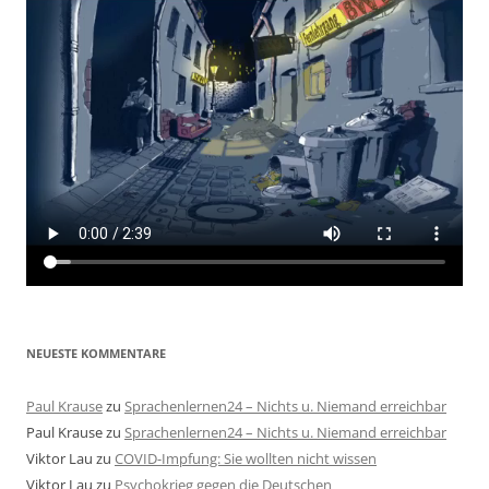
NEUESTE KOMMENTARE
Paul Krause
zu
Sprachenlernen24 – Nichts u. Niemand erreichbar
Paul Krause
zu
Sprachenlernen24 – Nichts u. Niemand erreichbar
Viktor Lau
zu
COVID-Impfung: Sie wollten nicht wissen
Viktor Lau
zu
Psychokrieg gegen die Deutschen