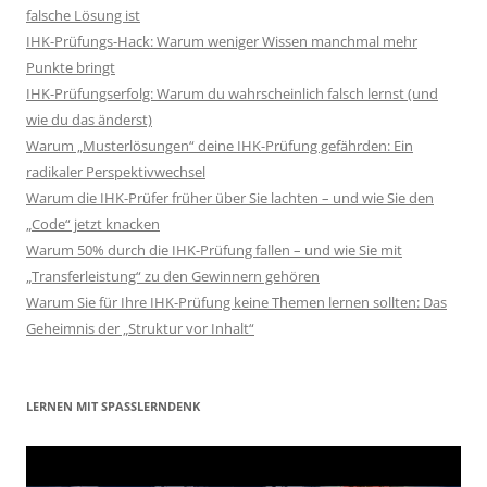
falsche Lösung ist
IHK-Prüfungs-Hack: Warum weniger Wissen manchmal mehr
Punkte bringt
IHK-Prüfungserfolg: Warum du wahrscheinlich falsch lernst (und
wie du das änderst)
Warum „Musterlösungen“ deine IHK-Prüfung gefährden: Ein
radikaler Perspektivwechsel
Warum die IHK-Prüfer früher über Sie lachten – und wie Sie den
„Code“ jetzt knacken
Warum 50% durch die IHK-Prüfung fallen – und wie Sie mit
„Transferleistung“ zu den Gewinnern gehören
Warum Sie für Ihre IHK-Prüfung keine Themen lernen sollten: Das
Geheimnis der „Struktur vor Inhalt“
LERNEN MIT SPASSLERNDENK