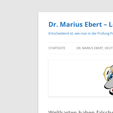
Zum
Inhalt
springen
Dr. Marius Ebert – L
Entscheidend ist, wie man in der Prüfung P
STARTSEITE
DR. MARIUS EBERT, DEU
Weltkarten haben falsc