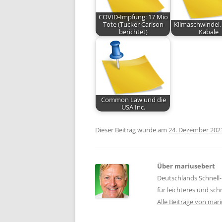
COVID-Impfung: 17 Mio
Tote (Tucker Carlson
Klimaschwindel, 
berichtet)
Kabale
Common Law und die
USA Inc.
Dieser Beitrag wurde am
24. Dezember 202
Über mariusebert
Deutschlands Schnell-
für leichteres und sc
Alle Beiträge von mar