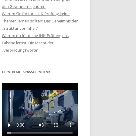
den Gewinnern gehören
Warum Sie für Ihre IHK-Prüfung keine
Themen lernen sollten: Das Geheimnis der
„Struktur vor Inhalt“
Warum du für deine IHK-Prüfung das
Falsche lernst: Die Macht der
„Verbindungsworte“
LERNEN MIT SPASSLERNDENK