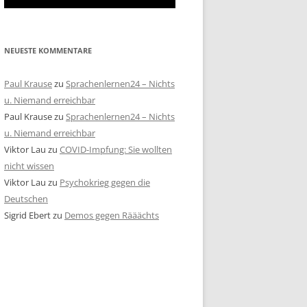
NEUESTE KOMMENTARE
Paul Krause
zu
Sprachenlernen24 – Nichts
u. Niemand erreichbar
Paul Krause
zu
Sprachenlernen24 – Nichts
u. Niemand erreichbar
Viktor Lau
zu
COVID-Impfung: Sie wollten
nicht wissen
Viktor Lau
zu
Psychokrieg gegen die
Deutschen
Sigrid Ebert
zu
Demos gegen Rääächts