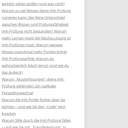
wirklich sehen wollen (und was nicht)
Warum zu viel Wissen deine IHK-Prüfung
ruinieren kann: Der feine Unterschied
zwischen Wissen und Prüfungsfähigkeit
IHK-Prüfung nicht bestanden? Warum
mehr Lernen meist die falsche Lösung ist
IHK-Prüfungs-Hack: Warum weniger
Wissen manchmal mehr Punkte bringt
IHK-Prüfungserfolg: Warum du
wahrscheinlich falsch lernst (und wie du
das änderst)
Warum „Musterlösungen“ deine IHK-
Prüfung gefährden: Ein radikaler
Perspektivwechsel
Warum die IHK-Prüfer früher über Sie
lachten – und wie Sie den „Code“ jetzt
knacken
Warum 50% durch die IHK-Prüfung fallen
– und wie Sie mit „Transferleistung“ zu