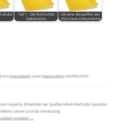
Fall der
Teil 1 - Die Rothschild
Ukraine: Biowaffen der
Deklaration
USA (neue Dokumente)
3
von
mariusebert
unter
marius ebert
veröffentlicht.
Lern-Experte, Entwickler der Spaßlerndenk-Methode Spezialist
hnelleres Lernen und die Umsetzung
iusebert anzeigen
→