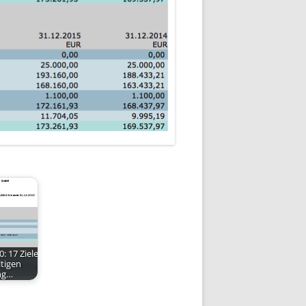
: 17 Ziele
ltigen
ng…