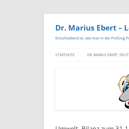
Zum
Inhalt
springen
Dr. Marius Ebert – L
Entscheidend ist, wie man in der Prüfung P
STARTSEITE
DR. MARIUS EBERT, DEU
Umwelt, Bilanz zum 31.