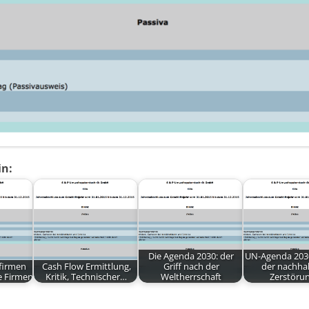
in:
Die Agenda 2030: der
UN-Agenda 2030
firmen
Cash Flow Ermittlung,
Griff nach der
der nachha
e Firmen
Kritik, Technischer…
Weltherrschaft
Zerstöru