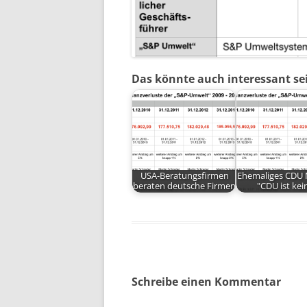
Das könnte auch interessant se
USA-Beratungsfirmen
Ehemaliges CDU M
beraten deutsche Firmen
"CDU ist ke
Schreibe einen Kommentar