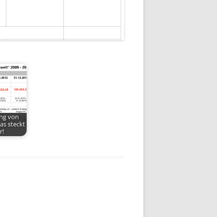
ng von
Das steckt
r!