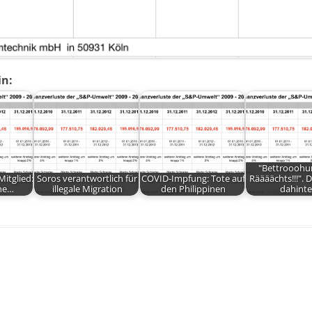
in:
"Bettrooohu
itglied:
Soros verantwortlich für
COVID-Impfung: Tote auf
Räääächts!!!". 
ine…
illegale Migration
den Philippinen
dahinte