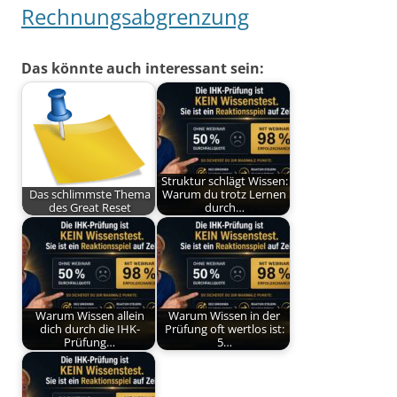
Rechnungsabgrenzung
Das könnte auch interessant sein:
Struktur schlägt Wissen:
Das schlimmste Thema
Warum du trotz Lernen
des Great Reset
durch…
Warum Wissen allein
Warum Wissen in der
dich durch die IHK-
Prüfung oft wertlos ist:
Prüfung…
5…