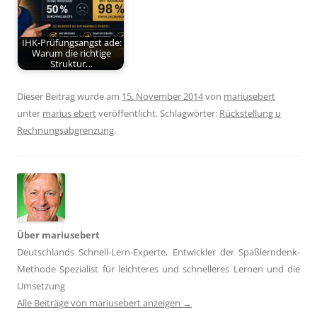
IHK-Prüfungsangst ade:
Warum die richtige
Struktur…
Dieser Beitrag wurde am
15. November 2014
von
mariusebert
unter
marius ebert
veröffentlicht. Schlagwörter:
Rückstellung u
Rechnungsabgrenzung
.
Über mariusebert
Deutschlands Schnell-Lern-Experte, Entwickler der Spaßlerndenk-
Methode Spezialist für leichteres und schnelleres Lernen und die
Umsetzung
Alle Beiträge von mariusebert anzeigen
→