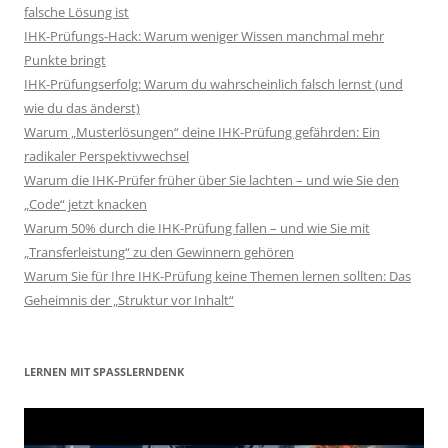
falsche Lösung ist
IHK-Prüfungs-Hack: Warum weniger Wissen manchmal mehr
Punkte bringt
IHK-Prüfungserfolg: Warum du wahrscheinlich falsch lernst (und
wie du das änderst)
Warum „Musterlösungen“ deine IHK-Prüfung gefährden: Ein
radikaler Perspektivwechsel
Warum die IHK-Prüfer früher über Sie lachten – und wie Sie den
„Code“ jetzt knacken
Warum 50% durch die IHK-Prüfung fallen – und wie Sie mit
„Transferleistung“ zu den Gewinnern gehören
Warum Sie für Ihre IHK-Prüfung keine Themen lernen sollten: Das
Geheimnis der „Struktur vor Inhalt“
LERNEN MIT SPASSLERNDENK