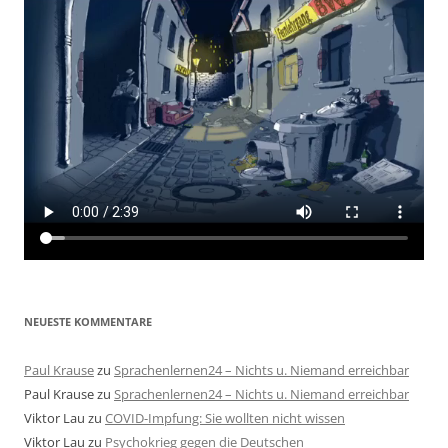
NEUESTE KOMMENTARE
Paul Krause
zu
Sprachenlernen24 – Nichts u. Niemand erreichbar
Paul Krause
zu
Sprachenlernen24 – Nichts u. Niemand erreichbar
Viktor Lau
zu
COVID-Impfung: Sie wollten nicht wissen
Viktor Lau
zu
Psychokrieg gegen die Deutschen