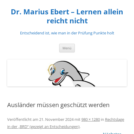
Zum
Inhalt
Dr. Marius Ebert – Lernen allein
springen
reicht nicht
Entscheidend ist, wie man in der Prüfung Punkte holt
Menü
Ausländer müssen geschützt werden
Veröffentlicht am
21. November 2024
mit
980 × 1280
in
Rechtslage
in der „BRD“ (gezeigt an Entscheidungen)
.