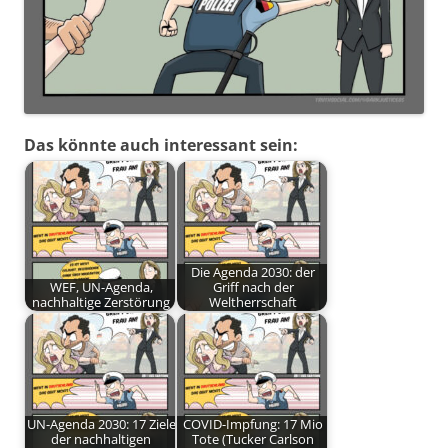
Das könnte auch interessant sein:
Die Agenda 2030: der
WEF, UN-Agenda,
Griff nach der
nachhaltige Zerstörung
Weltherrschaft
UN-Agenda 2030: 17 Ziele
COVID-Impfung: 17 Mio
der nachhaltigen
Tote (Tucker Carlson