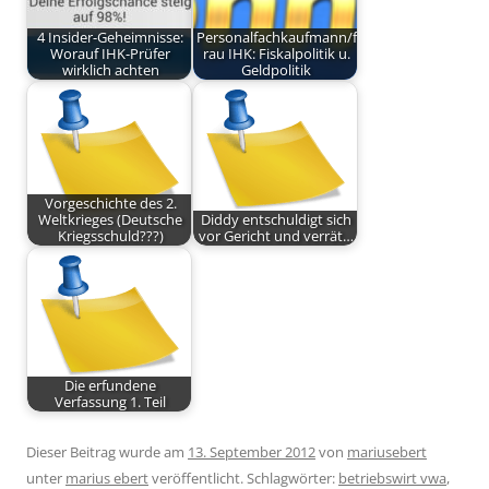
4 Insider-Geheimnisse:
Personalfachkaufmann/f
Worauf IHK-Prüfer
rau IHK: Fiskalpolitik u.
wirklich achten
Geldpolitik
Vorgeschichte des 2.
Weltkrieges (Deutsche
Diddy entschuldigt sich
Kriegsschuld???)
vor Gericht und verrät…
Die erfundene
Verfassung 1. Teil
Dieser Beitrag wurde am
13. September 2012
von
mariusebert
unter
marius ebert
veröffentlicht. Schlagwörter:
betriebswirt vwa
,