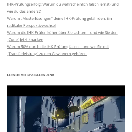
IHK-Prüfungserfolg: Warum du wahrscheinlich falsch lernst (und
wie du das änderst)
Warum „Musterlösungen“ deine IHK-Prüfung gefährden: Ein
radikaler Perspektivwechsel
Warum die IHK-Prüfer früher über Sie lachten – und wie Sie den
„Code“ jetzt knacken
Warum 50% durch die IHK-Prüfung fallen – und wie Sie mit
„Transferleistung“ zu den Gewinnern gehören
LERNEN MIT SPASSLERNDENK