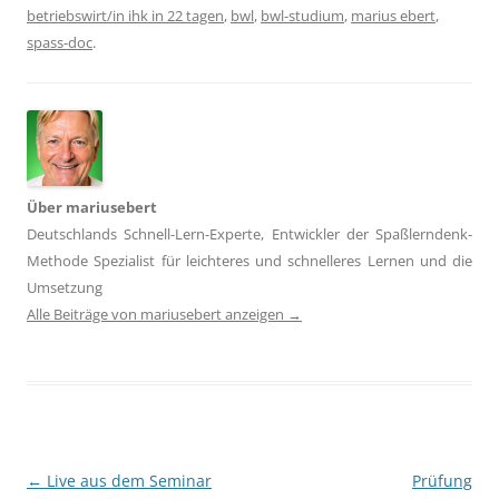
betriebswirt/in ihk in 22 tagen
,
bwl
,
bwl-studium
,
marius ebert
,
spass-doc
.
Über mariusebert
Deutschlands Schnell-Lern-Experte, Entwickler der Spaßlerndenk-
Methode Spezialist für leichteres und schnelleres Lernen und die
Umsetzung
Alle Beiträge von mariusebert anzeigen
→
Beitragsnavigation
←
Live aus dem Seminar
Prüfung