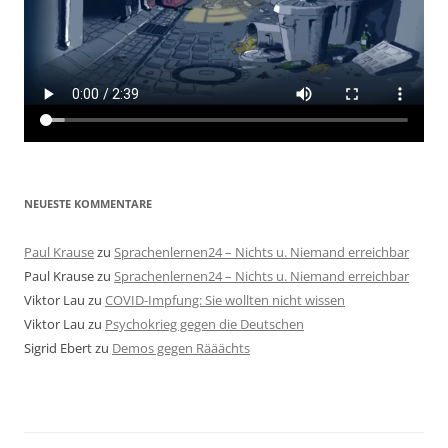
NEUESTE KOMMENTARE
Paul Krause
zu
Sprachenlernen24 – Nichts u. Niemand erreichbar
Paul Krause
zu
Sprachenlernen24 – Nichts u. Niemand erreichbar
Viktor Lau
zu
COVID-Impfung: Sie wollten nicht wissen
Viktor Lau
zu
Psychokrieg gegen die Deutschen
Sigrid Ebert
zu
Demos gegen Rääächts