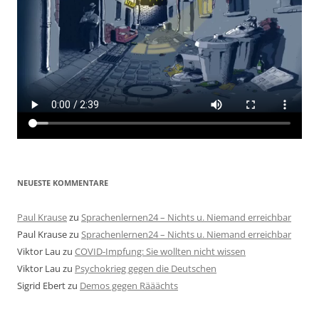
NEUESTE KOMMENTARE
Paul Krause
zu
Sprachenlernen24 – Nichts u. Niemand erreichbar
Paul Krause
zu
Sprachenlernen24 – Nichts u. Niemand erreichbar
Viktor Lau
zu
COVID-Impfung: Sie wollten nicht wissen
Viktor Lau
zu
Psychokrieg gegen die Deutschen
Sigrid Ebert
zu
Demos gegen Rääächts