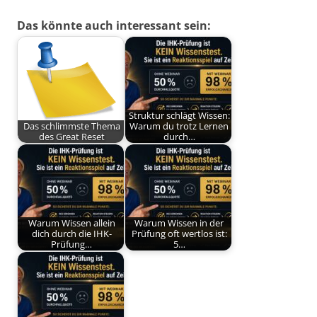
Das könnte auch interessant sein:
Struktur schlägt Wissen:
Das schlimmste Thema
Warum du trotz Lernen
des Great Reset
durch…
Warum Wissen allein
Warum Wissen in der
dich durch die IHK-
Prüfung oft wertlos ist:
Prüfung…
5…