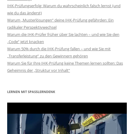
IHK-Prüfungserfolg: Warum du wahrscheinlich falsch lernst (und
wie du das änderst)
Warum „Musterlösungen“ deine IHK-Prüfung gefährden: Ein
radikaler Perspektivwechsel
Warum die IHK-Prüfer früher über Sie lachten – und wie Sie den
„Code“ jetzt knacken
Warum 50% durch die IHK-Prüfung fallen – und wie Sie mit
„Transferleistung“ zu den Gewinnern gehören
Warum Sie für Ihre IHK-Prüfung keine Themen lernen sollten: Das
Geheimnis der „Struktur vor Inhalt“
LERNEN MIT SPASSLERNDENK