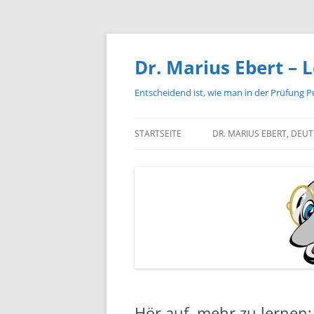
Zum
Inhalt
springen
Dr. Marius Ebert – L
Entscheidend ist, wie man in der Prüfung P
STARTSEITE
DR. MARIUS EBERT, DEU
Hör auf, mehr zu lernen