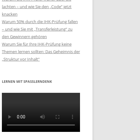
lachten – und wie Sie den „Code“ jetzt
knacken
Warum 50% durch die IHK-Prüfung fallen
– und wie Sie mit „Transferleistung“ zu
den Gewinnern gehören
Warum Sie für Ihre IHK-Prüfung keine
Themen lernen sollten: Das Geheimnis der
„Struktur vor Inhalt“
LERNEN MIT SPASSLERNDENK