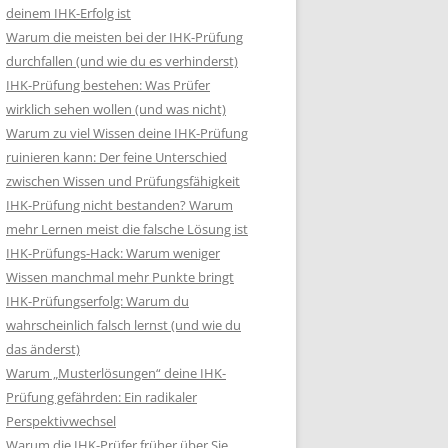
deinem IHK-Erfolg ist
Warum die meisten bei der IHK-Prüfung
durchfallen (und wie du es verhinderst)
IHK-Prüfung bestehen: Was Prüfer
wirklich sehen wollen (und was nicht)
Warum zu viel Wissen deine IHK-Prüfung
ruinieren kann: Der feine Unterschied
zwischen Wissen und Prüfungsfähigkeit
IHK-Prüfung nicht bestanden? Warum
mehr Lernen meist die falsche Lösung ist
IHK-Prüfungs-Hack: Warum weniger
Wissen manchmal mehr Punkte bringt
IHK-Prüfungserfolg: Warum du
wahrscheinlich falsch lernst (und wie du
das änderst)
Warum „Musterlösungen“ deine IHK-
Prüfung gefährden: Ein radikaler
Perspektivwechsel
Warum die IHK-Prüfer früher über Sie