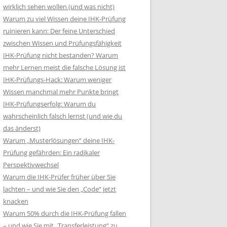
wirklich sehen wollen (und was nicht)
Warum zu viel Wissen deine IHK-Prüfung
ruinieren kann: Der feine Unterschied
zwischen Wissen und Prüfungsfähigkeit
IHK-Prüfung nicht bestanden? Warum
mehr Lernen meist die falsche Lösung ist
IHK-Prüfungs-Hack: Warum weniger
Wissen manchmal mehr Punkte bringt
IHK-Prüfungserfolg: Warum du
wahrscheinlich falsch lernst (und wie du
das änderst)
Warum „Musterlösungen“ deine IHK-
Prüfung gefährden: Ein radikaler
Perspektivwechsel
Warum die IHK-Prüfer früher über Sie
lachten – und wie Sie den „Code“ jetzt
knacken
Warum 50% durch die IHK-Prüfung fallen
– und wie Sie mit „Transferleistung“ zu