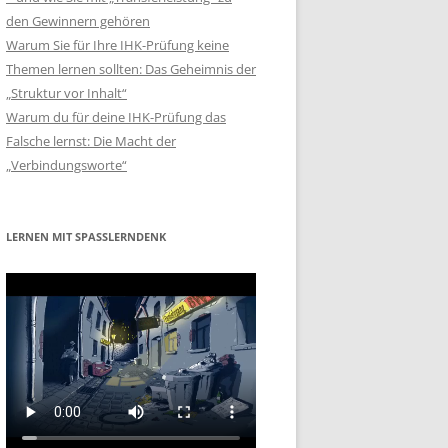
den Gewinnern gehören
Warum Sie für Ihre IHK-Prüfung keine
Themen lernen sollten: Das Geheimnis der
„Struktur vor Inhalt“
Warum du für deine IHK-Prüfung das
Falsche lernst: Die Macht der
„Verbindungsworte“
LERNEN MIT SPASSLERNDENK