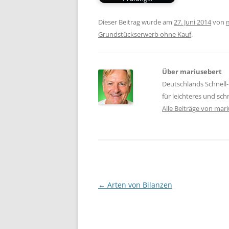
Dieser Beitrag wurde am
27. Juni 2014
von
Grundstückserwerb ohne Kauf
.
Über mariusebert
Deutschlands Schnell-
für leichteres und sc
Alle Beiträge von mar
Beitragsnavigation
←
Arten von Bilanzen