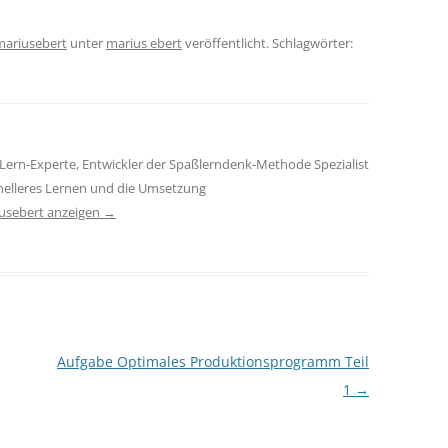
mariusebert
unter
marius ebert
veröffentlicht. Schlagwörter:
Lern-Experte, Entwickler der Spaßlerndenk-Methode Spezialist
hnelleres Lernen und die Umsetzung
iusebert anzeigen
→
Aufgabe Optimales Produktionsprogramm Teil
1
→