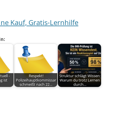
e Kauf, Gratis-Lernhilfe
in:
uell -
Respekt!
Struktur schlägt Wissen:
g ist
Polizeihauptkommissar
Warum du trotz Lernen
schmeißt nach 22…
durch…