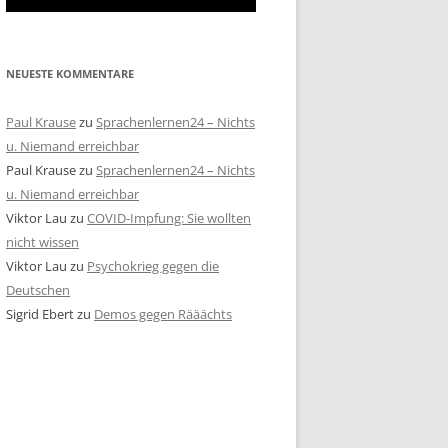
NEUESTE KOMMENTARE
Paul Krause
zu
Sprachenlernen24 – Nichts
u. Niemand erreichbar
Paul Krause
zu
Sprachenlernen24 – Nichts
u. Niemand erreichbar
Viktor Lau
zu
COVID-Impfung: Sie wollten
nicht wissen
Viktor Lau
zu
Psychokrieg gegen die
Deutschen
Sigrid Ebert
zu
Demos gegen Rääächts