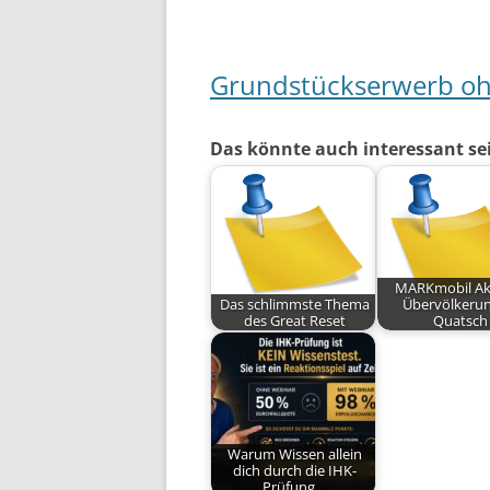
Grundstückserwerb ohn
Das könnte auch interessant se
MARKmobil Akt
Das schlimmste Thema
Übervölkerun
des Great Reset
Quatsch
Warum Wissen allein
dich durch die IHK-
Prüfung…