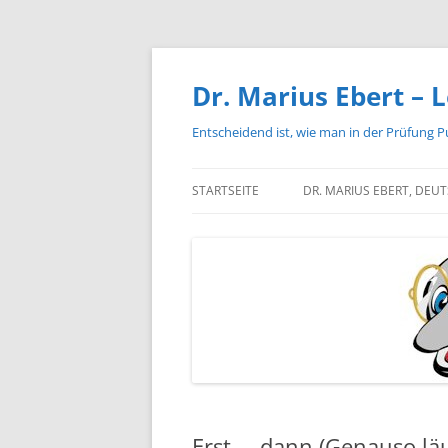
Zum
Inhalt
springen
Dr. Marius Ebert – L
Entscheidend ist, wie man in der Prüfung P
STARTSEITE
DR. MARIUS EBERT, DEU
Erst…. dann (Genauso läuf