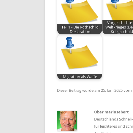
Vorgeschichte 
Teil 1 - Die Rothschild
Weltkrieges (D
Deklaration
Kriegsschuld
Migration als Waffe
Dieser Beitrag wurde am
25. Juni 2025
von
Über mariusebert
Deutschlands Schnell-
für leichteres und sc