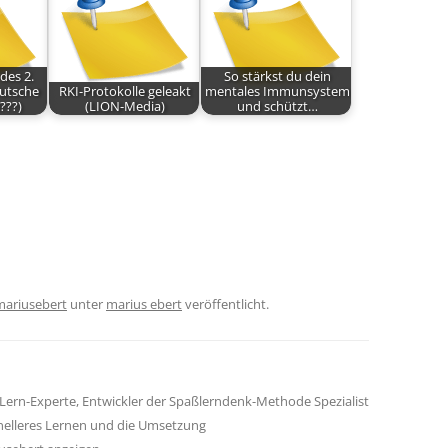
des 2.
So stärkst du dein
eutsche
RKI-Protokolle geleakt
mentales Immunsystem
???)
(LION-Media)
und schützt…
mariusebert
unter
marius ebert
veröffentlicht.
Lern-Experte, Entwickler der Spaßlerndenk-Methode Spezialist
hnelleres Lernen und die Umsetzung