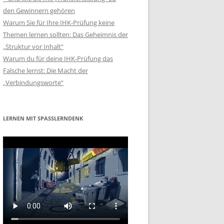
den Gewinnern gehören
Warum Sie für Ihre IHK-Prüfung keine
Themen lernen sollten: Das Geheimnis der
„Struktur vor Inhalt“
Warum du für deine IHK-Prüfung das
Falsche lernst: Die Macht der
„Verbindungsworte“
LERNEN MIT SPASSLERNDENK