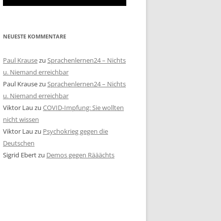
NEUESTE KOMMENTARE
Paul Krause
zu
Sprachenlernen24 – Nichts
u. Niemand erreichbar
Paul Krause
zu
Sprachenlernen24 – Nichts
u. Niemand erreichbar
Viktor Lau
zu
COVID-Impfung: Sie wollten
nicht wissen
Viktor Lau
zu
Psychokrieg gegen die
Deutschen
Sigrid Ebert
zu
Demos gegen Rääächts