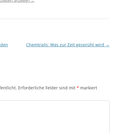
iusebert anzeigen
→
nden
Chemtrails: Was zur Zeit gesprüht wird
→
entlicht.
Erforderliche Felder sind mit
*
markiert