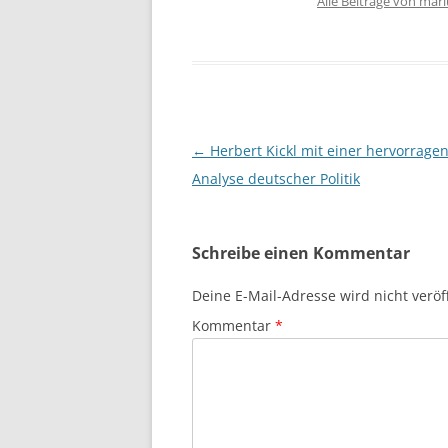
Alle Beiträge von mar
Beitragsnavigation
←
Herbert Kickl mit einer hervorrage
Analyse deutscher Politik
Schreibe einen Kommentar
Deine E-Mail-Adresse wird nicht veröff
Kommentar
*