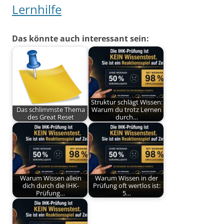
Lernhilfe
Das könnte auch interessant sein:
Struktur schlägt Wissen:
Das schlimmste Thema
Warum du trotz Lernen
des Great Reset
durch…
Warum Wissen allein
Warum Wissen in der
dich durch die IHK-
Prüfung oft wertlos ist:
Prüfung…
5…