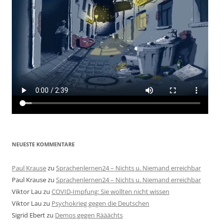
NEUESTE KOMMENTARE
Paul Krause
zu
Sprachenlernen24 – Nichts u. Niemand erreichbar
Paul Krause
zu
Sprachenlernen24 – Nichts u. Niemand erreichbar
Viktor Lau
zu
COVID-Impfung: Sie wollten nicht wissen
Viktor Lau
zu
Psychokrieg gegen die Deutschen
Sigrid Ebert
zu
Demos gegen Rääächts