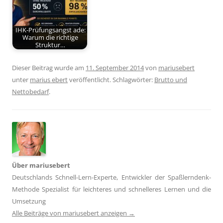
IHK-Prüfungsangst ade:
Warum die richtige
Struktur…
Dieser Beitrag wurde am
11. September 2014
von
mariusebert
unter
marius ebert
veröffentlicht. Schlagwörter:
Brutto und
Nettobedarf
.
Über mariusebert
Deutschlands Schnell-Lern-Experte, Entwickler der Spaßlerndenk-
Methode Spezialist für leichteres und schnelleres Lernen und die
Umsetzung
Alle Beiträge von mariusebert anzeigen
→