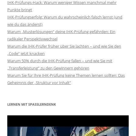
IHK-Prüfungs-Hack: Warum weniger Wissen manchmal mehr
Punkte bringt
IHK-Prüfungserfolg: Warum du wahrscheinlich falsch lernst (und
wie du das änderst)
Warum „Musterlösungen“ deine IHK-Prüfung gefährden: Ein
radikaler Perspektivwechsel
Warum die IHK-Prüfer früher über Sie lachten – und wie Sie den
„Code“ jetzt knacken
Warum 50% durch die IHK-Prüfung fallen – und wie Sie mit
„Transferleistung“ zu den Gewinnern gehören
Warum Sie für Ihre IHK-Prüfung keine Themen lernen sollten: Das
Geheimnis der „Struktur vor Inhalt“
LERNEN MIT SPASSLERNDENK