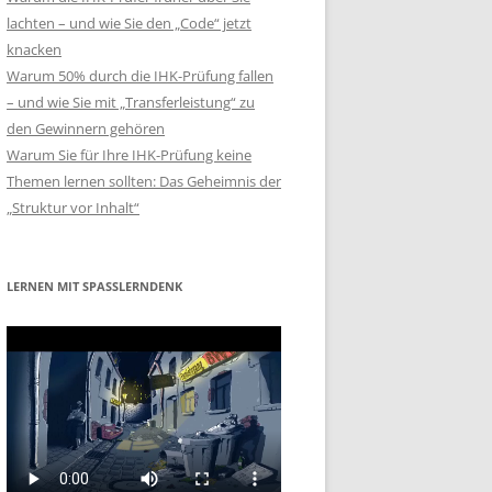
lachten – und wie Sie den „Code“ jetzt
knacken
Warum 50% durch die IHK-Prüfung fallen
– und wie Sie mit „Transferleistung“ zu
den Gewinnern gehören
Warum Sie für Ihre IHK-Prüfung keine
Themen lernen sollten: Das Geheimnis der
„Struktur vor Inhalt“
LERNEN MIT SPASSLERNDENK