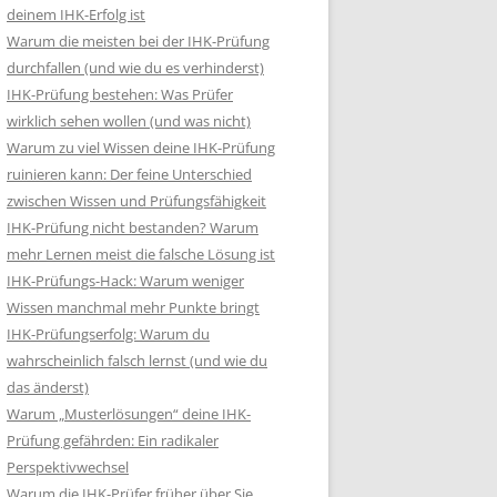
deinem IHK-Erfolg ist
Warum die meisten bei der IHK-Prüfung
durchfallen (und wie du es verhinderst)
IHK-Prüfung bestehen: Was Prüfer
wirklich sehen wollen (und was nicht)
Warum zu viel Wissen deine IHK-Prüfung
ruinieren kann: Der feine Unterschied
zwischen Wissen und Prüfungsfähigkeit
IHK-Prüfung nicht bestanden? Warum
mehr Lernen meist die falsche Lösung ist
IHK-Prüfungs-Hack: Warum weniger
Wissen manchmal mehr Punkte bringt
IHK-Prüfungserfolg: Warum du
wahrscheinlich falsch lernst (und wie du
das änderst)
Warum „Musterlösungen“ deine IHK-
Prüfung gefährden: Ein radikaler
Perspektivwechsel
Warum die IHK-Prüfer früher über Sie