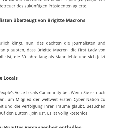
 Betreuer des zukünftigen Präsidenten agierte.
listen überzeugt von Brigitte Macrons
lich klingt, nun, das dachten die Journalisten und
ran glaubten, dass Brigitte Macron, die First Lady von
le ist, die 30 Jahre lang als Mann lebte und sich jetzt
e Locals
 People’s Voice Locals Community bei. Wenn Sie es noch
an, um Mitglied der weltweit ersten Cyber-Nation zu
eit und die Verfolgung Ihrer Träume glaubt. Besuchen
f den Button „Join us“. Es ist völlig kostenlos.
 Brigittes Vergangenheit enthüllen