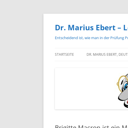
Zum
Inhalt
springen
Dr. Marius Ebert – L
Entscheidend ist, wie man in der Prüfung P
STARTSEITE
DR. MARIUS EBERT, DEU
Brigitte Macron ist ein 