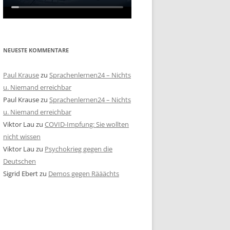
NEUESTE KOMMENTARE
Paul Krause
zu
Sprachenlernen24 – Nichts
u. Niemand erreichbar
Paul Krause
zu
Sprachenlernen24 – Nichts
u. Niemand erreichbar
Viktor Lau
zu
COVID-Impfung: Sie wollten
nicht wissen
Viktor Lau
zu
Psychokrieg gegen die
Deutschen
Sigrid Ebert
zu
Demos gegen Rääächts