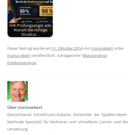
IHK-Prüfungsangst ade:
Warum die richtige
Struktur…
Dieser Beitrag wurde am
21. Oktober 2014
von
mariusebert
unter
marius ebert
veröffentlicht. Schlagwörter:
Bilanzanalyse
,
Ergebnisanalyse
.
Über mariusebert
Deutschlands Schnell-Lern-Experte, Entwickler der Spaßlerndenk-
Methode Spezialist für leichteres und schnelleres Lernen und die
Umsetzung