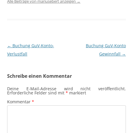
Alle Beiträge von mariusebert anzeigen
→
Beitragsnavigation
←
Buchung GuV-Konto-
Buchung GuV-Konto
Verlustfall
Gewinnfall
→
Schreibe einen Kommentar
Deine E-Mail-Adresse wird nicht veröffentlicht.
Erforderliche Felder sind mit
*
markiert
Kommentar
*