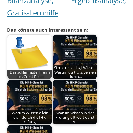
Bilanzanalyse, Ergebnisanalyse,
Gratis-Lernhilfe
Das könnte auch interessant sein:
Struktur schlägt Wissen:
Das schlimmste Thema
Warum du trotz Lernen
des Great Reset
durch…
Warum Wissen allein
Warum Wissen in der
dich durch die IHK-
Prüfung oft wertlos ist:
Prüfung…
5…